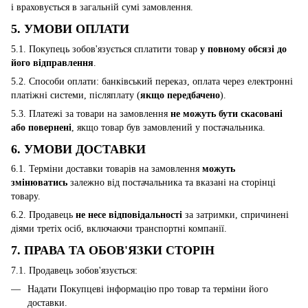
і враховується в загальній сумі замовлення.
5. УМОВИ ОПЛАТИ
5.1. Покупець зобов'язується сплатити товар
у повному обсязі
до
його відправлення
.
5.2. Способи оплати: банківський переказ, оплата через електронні
платіжні системи, післяплату (
якщо передбачено
).
5.3. Платежі за товари на замовлення
не можуть бути скасовані
або повернені
, якщо товар був замовлений у постачальника.
6. УМОВИ ДОСТАВКИ
6.1. Терміни доставки товарів на замовлення
можуть
змінюватись
залежно від постачальника та вказані на сторінці
товару.
6.2. Продавець
не несе відповідальності
за затримки, спричинені
діями третіх осіб, включаючи транспортні компанії.
7. ПРАВА ТА ОБОВ'ЯЗКИ СТОРІН
7.1. Продавець зобов'язується:
Надати Покупцеві інформацію про товар та терміни його
доставки.