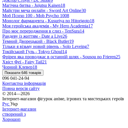
Доктор Стоун - Dr. Stone
9
Магічна битва - Jujutsu Kaisen
18
Майстри меча онлайн - Sword Art Online
30
Моб Психо 100 - Mob Psycho 100
8
Монолог фармацевта - Kusuriya no Hitorigoto
18
Моя геройська академія - My Hero Academia
17
Про моє переродження в слиз - TenSura
14
Рандеву із життям - Date a Live
26
Темний Дворецький - Black Butler
19
Тільки я візьму новий рівень - Solo Leveing
7
Токійський Гуль - Tokyo Ghoul
14
Фрірен яка проводжає в останній шлях - Sousou no Frieren
25
Хвіст Феї - Fairy Tail
21
Чорний Клевер
18
Показати 646 товарів
096 041-24-94
Контактна інформація
Повна версія сайту
© 2014—2026
Інтернет-магазин фігурок аніме, ігрових та мистецьких героїв
Рус
Укр
Інтернет-магазин
створений з
Хорошоп