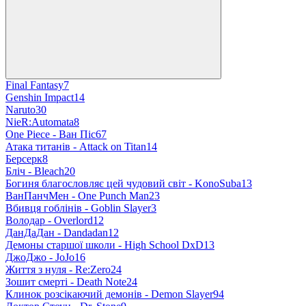
Final Fantasy
7
Genshin Impact
14
Naruto
30
NieR:Automata
8
One Piece - Ван Піс
67
Атака титанів - Attack on Titan
14
Берсерк
8
Бліч - Bleach
20
Богиня благословляє цей чудовий світ - KonoSuba
13
ВанПанчМен - One Punch Man
23
Вбивця гоблінів - Goblin Slayer
3
Володар - Overlord
12
ДанДаДан - Dandadan
12
Демоны старшої школи - High School DxD
13
ДжоДжо - JoJo
16
Життя з нуля - Re:Zero
24
Зошит смерті - Death Note
24
Клинок розсікаючий демонів - Demon Slayer
94