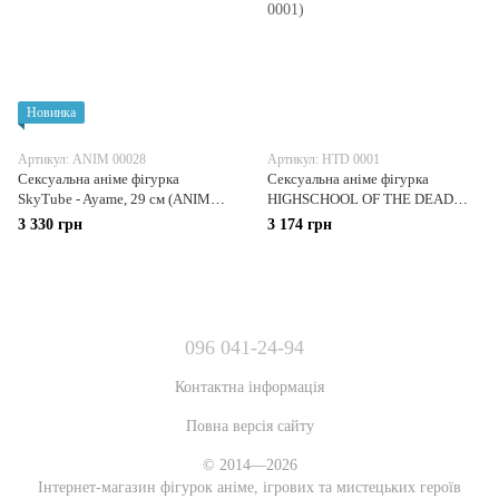
Новинка
Артикул: ANIM 00028
Артикул: HTD 0001
Сексуальна аніме фігурка
Сексуальна аніме фігурка
SkyTube - Ayame, 29 см (ANIM
HIGHSCHOOL OF THE DEAD
00028)
Школа мерців Busujima Saeko
3 330 грн
3 174 грн
Саеко Бусудзіма, 22 см (HTD
0001)
096 041-24-94
Контактна інформація
Повна версія сайту
© 2014—2026
Інтернет-магазин фігурок аніме, ігрових та мистецьких героїв