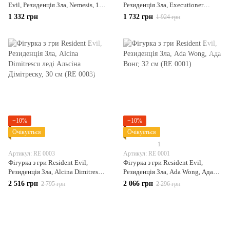
Evil, Резиденція Зла, Nemesis, 10
Резиденція Зла, Executioner
см + захист для коробки (RE
Majini, Кат Маджіні, рухлива, 18
1 332 грн
1 732 грн
1 924 грн
0005)
см (RE 0004)
−10%
−10%
Очікується
Очікується
1
Артикул: RE 0003
Артикул: RE 0001
Фігурка з гри Resident Evil,
Фігурка з гри Resident Evil,
Резиденція Зла, Alcina Dimitrescu
Резиденція Зла, Ada Wong, Ада
леді Альсіна Дімітреску, 30 см
Вонг, 32 см (RE 0001)
2 516 грн
2 066 грн
2 795 грн
2 296 грн
(RE 0003)