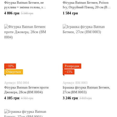
Фігурка Batman Бетмен, не
Фігурка Batman Бетмен, Poison
рухлива + змінна голова, з
Ivy, Отруйний Плющ, 20 см (BM
підсвічуванням, 44см (BM 0007)
0006)
4 806 грн
1 584 грн
5 340 грн
−10%
Розпродаж
Очікується
−15%
Артикул: BM 0004
Артикул: BM 0003
Фігурка Batman Бетмен проти
Іграшка фігурка Batman Бетмен,
Джокера, 28см (BM 0004)
27см (BM 0003)
4 105 грн
3 246 грн
4 561 грн
3 819 грн