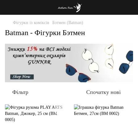
Фігурки із коміксів
Бэтмен (Batman)
Batman - Фігурки Бэтмен
Фільтр
Спочатку нові