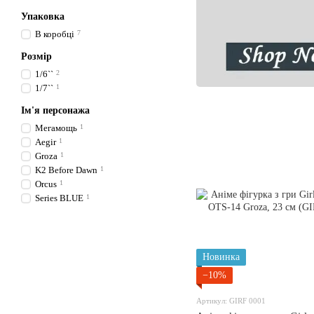
Упаковка
В коробці
7
Розмір
1/6``
2
1/7``
1
Ім'я персонажа
Мегамощь
1
Aegir
1
Groza
1
K2 Before Dawn
1
Orcus
1
Series BLUE
1
Новинка
−10%
Артикул: GIRF 0001