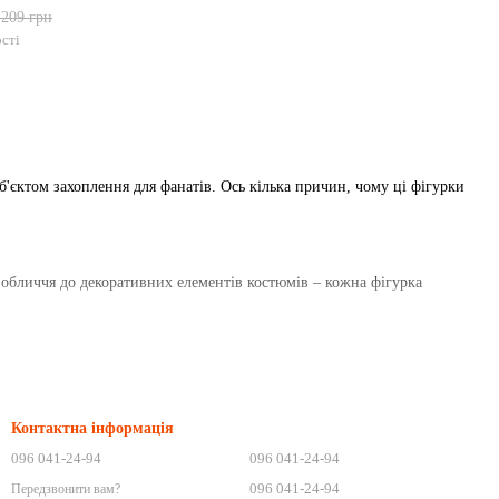
 209 грн
сті
об'єктом захоплення для фанатів. Ось кілька причин, чому ці фігурки
и обличчя до декоративних елементів костюмів – кожна фігурка
 дії та атмосфери ігрового світу. Це робить фігурки унікальними
Контактна інформація
096 041-24-94
096 041-24-94
деталей. Це гарантує, що кожна фігурка збереже свій зовнішній
096 041-24-94
Передзвонити вам?