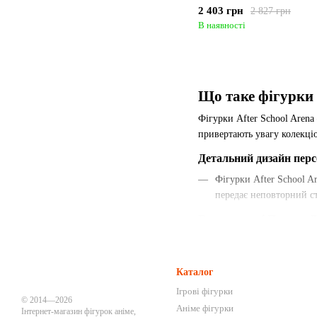
2 403 грн
2 827 грн
В наявності
Що таке фігурки з
Фігурки After School Arena
привертають увагу колекціо
Детальний дизайн пер
Фігурки After School A
передає неповторний ст
Ексклюзивні Пози та 
Багато моделей предста
та затребуваними серед
Каталог
Якісні Матеріали та В
Ігрові фігурки
© 2014—2026
Фігурки виготовляються
Аніме фігурки
Інтернет-магазин фігурок аніме,
вигляд протягом тривал