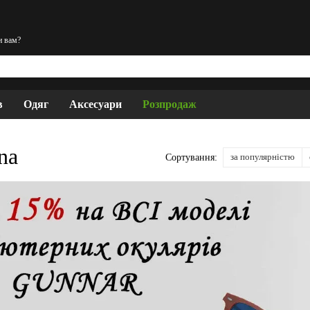
и вам?
в
Одяг
Аксесуари
Розпродаж
na
за популярністю
Сортування: