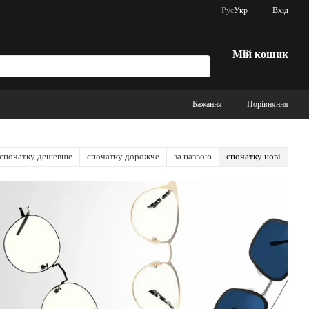
Рус
Укр
Вхід
Мій кошик
Бажання
Порівняння
спочатку дешевше
спочатку дорожче
за назвою
спочатку нові