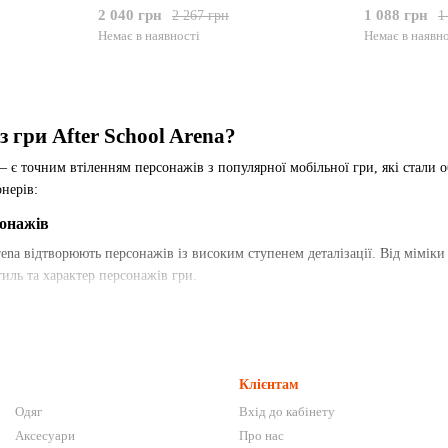
2 040 грн
1 088 грн
2 267 грн
1
Немає в наявності
Немає в наявно
 гри After School Arena?
 – є точним втіленням персонажів з популярної мобільної гри, які стали 
нерів:
сонажів
rena відтворюють персонажів із високим ступенем деталізації. Від мімік
иль та характер персонажів гри.
Динамічні Сцени
вляють персонажів у динамічних позах та сценах бою, створюючи відчуття
 колекціонерів.
Клієнтам
иготовлення
Одяг
Вхід до кабінету
 з високоякісних матеріалів, забезпечуючи довговічність та збереження 
Аксесуари
Про нас
ого часу.