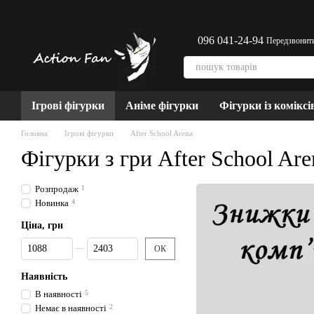
Перейти до основного контенту
096 041-24-94
Передзвонит
Ігрові фігурки
Аніме фігурки
Фігурки із коміксі
Головна
Ігрові фігурки
After School Arena
Фігурки з гри After School Are
Розпродаж
1
Новинка
4
Ціна, грн
Від Ціна, грн
До Ціна, грн
ОК
Наявність
В наявності
5
Немає в наявності
2