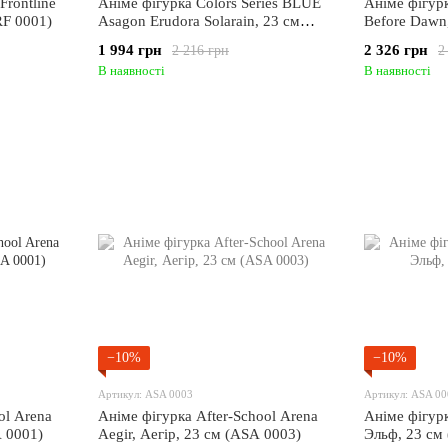
Frontline
Аніме фігурка Colors Series BLUE
Аніме фігурк
RF 0001)
Asagon Erudora Solarain, 23 см
Before Dawn
(ASA 0006)
1 994 грн
2 326 грн
2 216 грн
2
В наявності
В наявності
−10%
−10%
Артикул: ASA 0003
Артикул: ASA 00
ol Arena
Аніме фігурка After-School Arena
Аніме фігурк
A 0001)
Aegir, Аегір, 23 см (ASA 0003)
Эльф, 23 см