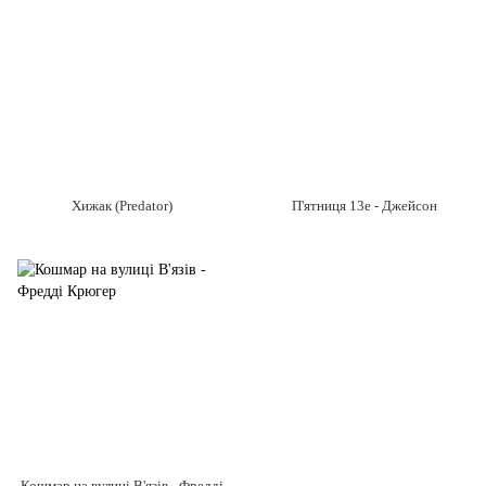
Хижак (Predator)
П'ятниця 13е - Джейсон
Кошмар на вулиці В'язів - Фредді