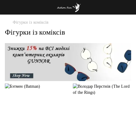
Фігурки із коміксів
Фігурки із коміксів