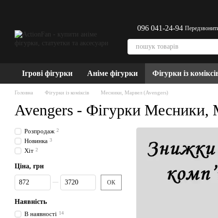
Перейти до основного контенту
096 041-24-94
Передзвонит
Ігрові фігурки
Аніме фігурки
Фігурки із коміксі
Головна
Фігурки із коміксів
Месники, Марвел (Avengers)
Avengers - Фігурки Месники,
Розпродаж
2
Новинка
3
Хіт
2
Ціна, грн
Від Ціна, грн
До Ціна, грн
ОК
Наявність
В наявності
14