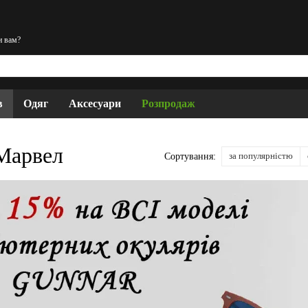
и вам?
в
Одяг
Аксесуари
Розпродаж
 Марвел
за популярністю
Сортування: