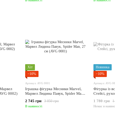
В наявності
В наявності
Хіт
Новинка
−10%
−10%
Артикул: AVG 0001
Артикул: AVG 0
 Марвел
Іграшка фігурка Месники Marvel,
Фігурка із в
(AVG 0002)
Марвел Людина Павук, Spider Man,
Стейсі, рух
27 см (AVG 0001)
2 745 грн
1 780 грн
3 050 грн
1
В наявності
Немає в наявно