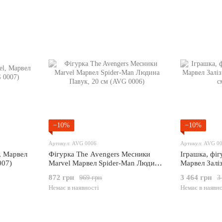
−10%
−10%
Артикул: AVG 0006
Артикул: AVG 0
, Марвел
Фігурка The Avengers Месники
Іграшка, фіг
007)
Marvel Марвел Spider-Man Людина
Марвел Залі
Павук, 20 см (AVG 0006)
25 см (AVG 
872 грн
3 464 грн
969 грн
3
Немає в наявності
Немає в наявно