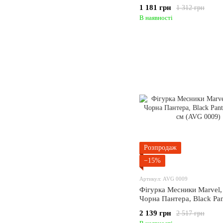
(AVG 0014)
1 181 грн
1 312 грн
В наявності
Розпродаж
−15%
Артикул: AVG 0009
Фігурка Месники Marvel,
Чорна Пантера, Black Pan
14х20 см (AVG 0009)
2 139 грн
2 517 грн