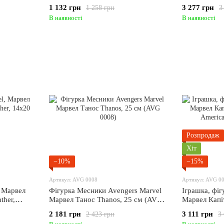
1 132 грн
3 277 грн
1 258 грн
3
В наявності
В наявності
Розпродаж
Хіт
−10%
−15%
Артикул: AVG 0008
Артикул: AVG 0
 Марвел
Фігурка Месники Avengers Marvel
Іграшка, фіг
ther,
Марвел Танос Thanos, 25 см (AVG
Марвел Капі
0008)
America, 27
2 181 грн
3 111 грн
2 423 грн
3