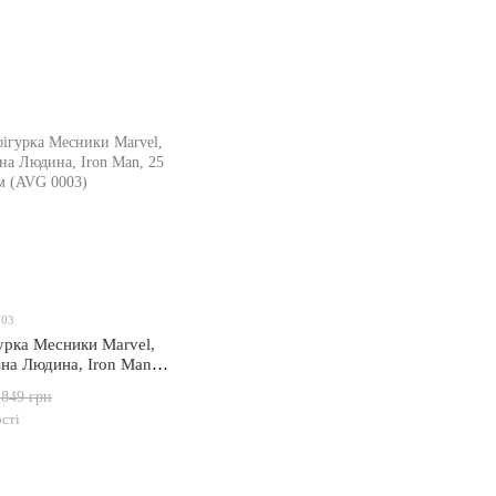
003
урка Месники Marvel,
зна Людина, Iron Man,
0003)
 849 грн
сті