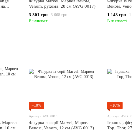
range
Фігурка Marvel, Марвел Веном,
Фігурка із с
 на
Venom, рухома, 28 см (AVG 0017)
Веном, Veno
19)
0016)
3 301 грн
1 143 грн
3 668 грн
1
В наявності
В наявності
−10%
−10%
Артикул: AVG 0013
Артикул: AVG 0
, Марвел
Фігурка із серії Marvel, Марвел
Іграшка, фіг
n, 10 см
Веном, Venom, 12 см (AVG 0013)
Тор, Thor, 2