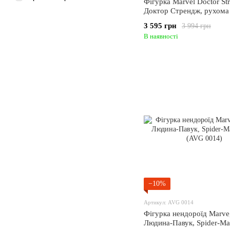
Фігурка Marvel Doctor St
Доктор Стрендж, рухома
шарнірах, 27 см (AVG 00
3 595 грн
3 994 грн
В наявності
−10%
Артикул: AVG 0014
Фігурка нендороїд Marve
Людина-Павук, Spider-Ma