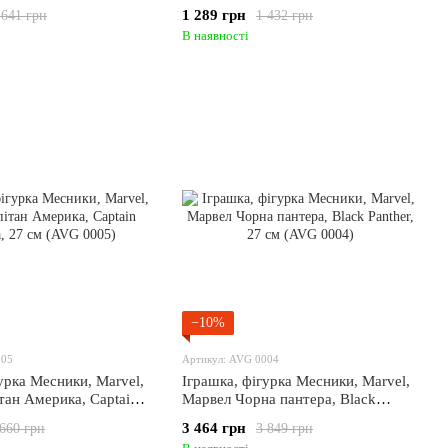
0011)
1 289 грн
 641 грн
1 432 грн
В наявності
−10%
005
Артикул: AVG 0004
урка Месники, Marvel,
Іграшка, фігурка Месники, Marvel,
тан Америка, Captain
Марвел Чорна пантера, Black
 см (AVG 0005)
Panther, 27 см (AVG 0004)
3 464 грн
 660 грн
3 849 грн