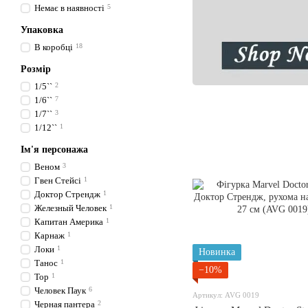
Немає в наявності
5
Упаковка
В коробці
18
Розмір
1/5``
2
1/6``
7
1/7``
3
1/12``
1
Ім'я персонажа
Веном
3
Гвен Стейсі
1
Доктор Стрендж
1
Железный Человек
1
Капитан Америка
1
Карнаж
1
Локи
1
Новинка
Танос
1
−10%
Тор
1
Человек Паук
6
Артикул: AVG 0019
Черная пантера
2