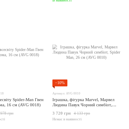
В наявності
−10%
018
Артикул: AVG 0010
сесвіту Spider-Man Гвен
Іграшка, фігурка Marvel, Марвел
ома, 16 см (AVG 0018)
Людина Павук Чорний симбіот,
Spider Man, 26 см (AVG 0010)
3 720 грн
 978 грн
4 133 грн
сті
Немає в наявності