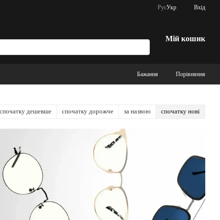
Рус
Укр
Вхід
Мій кошик
Бажання
Порівняння
спочатку дешевше
спочатку дорожче
за назвою
спочатку нові