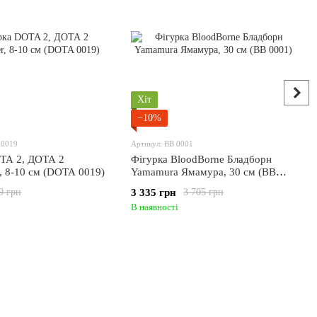
Хіт
−10%
 0019
Артикул: BB 0001
TA 2, ДОТА 2
Фігурка BloodBorne Бладборн
r, 8-10 см (DOTA 0019)
Yamamura Ямамура, 30 см (BB
0001)
3 335 грн
9 грн
3 705 грн
В наявності