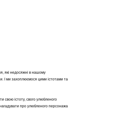
ння, які недосяжні в нашому
ти. І ми захоплюємося цими істотами та
ти свою істоту, свого улюбленого
ть нагадувати про улюбленого персонажа