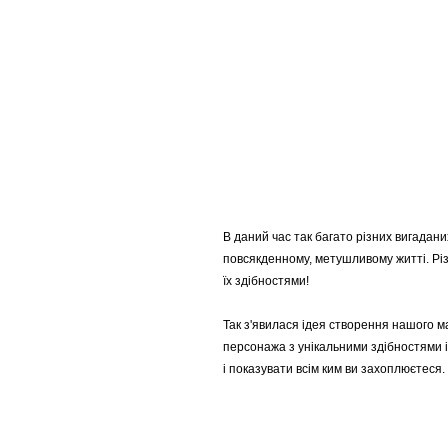
В даний час так багато різних вигаданих
повсякденному, метушливому житті. Рі
їх здібностями!
Так з'явилася ідея створення нашого м
персонажа з унікальними здібностями і
і показувати всім ким ви захоплюєтеся.