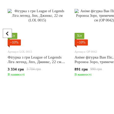
Хіт
Хіт
−10%
−10%
Артикул: LOL 0015
Артикул: OP 0042
Фігурка з гри League of Legends
Аніме фігурка Ван Піс,
Ліга легенд, Jinx, Джинкс, 22 см
Ророноа Зоро, тримече
(LOL 0015)
18 см (OP 0042)
3 334 грн
891 грн
3 704 грн
990 грн
В наявності
В наявності