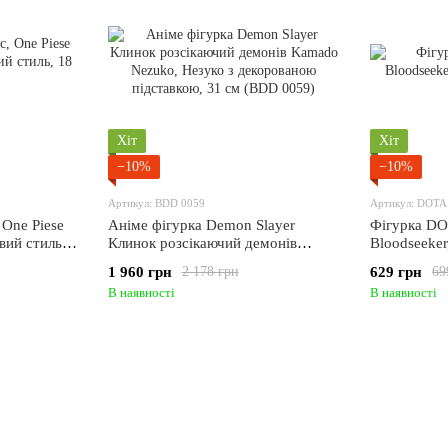
Хіт
Хіт
−10%
−10%
Артикул: BDD 0059
Артикул: DOTA
 One Piese
Аніме фігурка Demon Slayer
Фігурка DO
вий стиль,
Клинок розсікаючий демонів
Bloodseeke
Kamado Nezuko, Незуко з
1 960 грн
629 грн
2 178 грн
69
декорованою підставкою, 31 см
В наявності
В наявності
(BDD 0059)