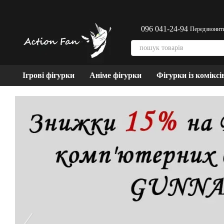
Перейти до основного контенту
096 041-24-94
Передзвонит
Ігрові фігурки
Аніме фігурки
Фігурки із коміксі