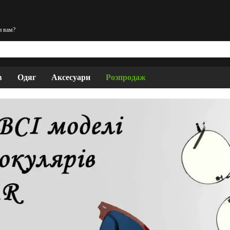
и вам?
в
Одяг
Аксесуари
Розпродаж