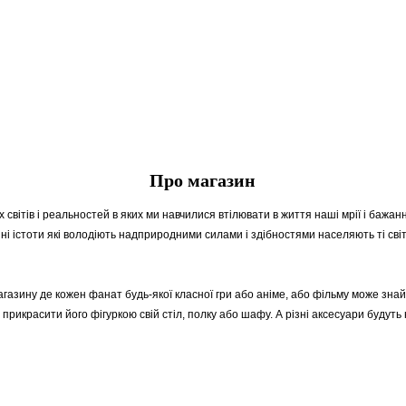
Про магазин
 світів і
реальностей
в яких ми навчилися втілювати в життя наші
мр
ії і бажа
зн
і істоти які володіють надприродними силами і здібностями населяють ті сві
агазину де кожен фанат будь-якої класної гри або
аніме
, або фільму може знай
 прикрасити його фігуркою свій стіл, полку або шафу. А різні аксесуари буду