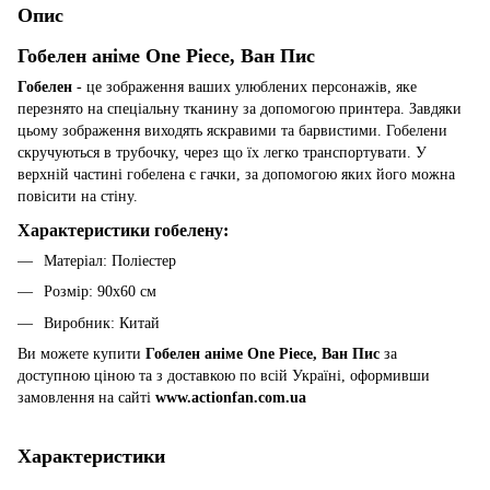
Опис
Гобелен аніме One Piece, Ван Пис
Гобелен
- це зображення ваших улюблених персонажів, яке
перезнято на спеціальну тканину за допомогою принтера. Завдяки
цьому зображення виходять яскравими та барвистими. Гобелени
скручуються в трубочку, через що їх легко транспортувати. У
верхній частині гобелена є гачки, за допомогою яких його можна
повісити на стіну.
Характеристики гобелену:
Матеріал: Поліестер
Розмір: 90х60 см
Виробник: Китай
Ви можете купити
Гобелен аніме One Piece, Ван Пис
за
доступною ціною та з доставкою по всій Україні, оформивши
замовлення на сайті
www.actionfan.com.ua
Характеристики