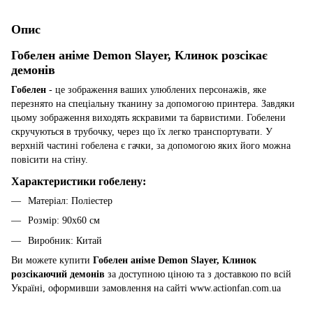
Опис
Гобелен аніме Demon Slayer, Клинок розсікає
демонів
Гобелен
- це зображення ваших улюблених персонажів, яке
перезнято на спеціальну тканину за допомогою принтера. Завдяки
цьому зображення виходять яскравими та барвистими. Гобелени
скручуються в трубочку, через що їх легко транспортувати. У
верхній частині гобелена є гачки, за допомогою яких його можна
повісити на стіну.
Характеристики гобелену:
Матеріал: Поліестер
Розмір: 90х60 см
Виробник: Китай
Ви можете купити
Гобелен аніме Demon Slayer, Клинок
розсікаючий демонів
за доступною ціною та з доставкою по всій
Україні, оформивши замовлення на сайті www.actionfan.com.ua