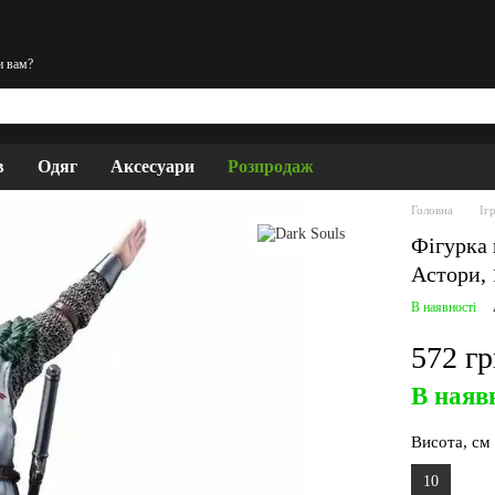
и вам?
в
Одяг
Аксесуари
Розпродаж
Головна
Іг
Фігурка 
Астори, 
В наявності
572 г
В наяв
Висота, см
10