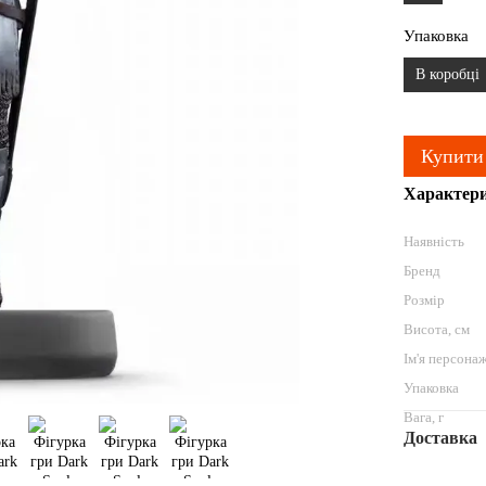
Упаковка
В коробці
Купити
Характер
Наявність
Бренд
Розмір
Висота, см
Ім'я персона
Упаковка
Вага, г
Доставка