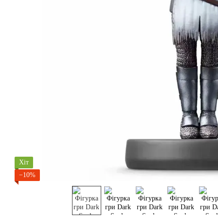
Хіт
−10%