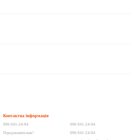
Контактна інформація
096 041-24-94
096 041-24-94
096 041-24-94
Передзвонити вам?