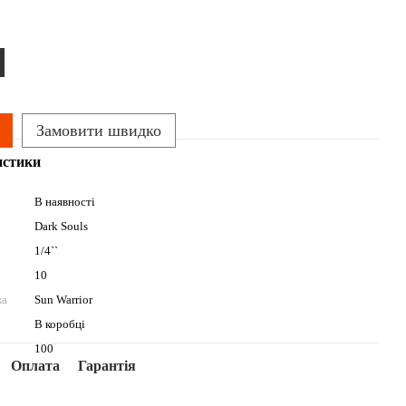
Замовити швидко
истики
В наявності
Dark Souls
1/4``
10
жа
Sun Warrior
В коробці
100
Оплата
Гарантія