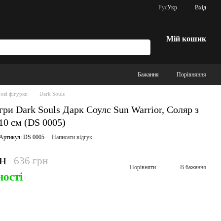
Рус
Укр
Вхід
Мій кошик
Бажання
Порівняння
рові фігурки
Dark Souls
гри Dark Souls Дарк Соулс Sun Warrior, Соляр з
10 см (DS 0005)
Артикул: DS 0005
Написати відгук
рн
636 грн
Порівняти
В бажання
ності