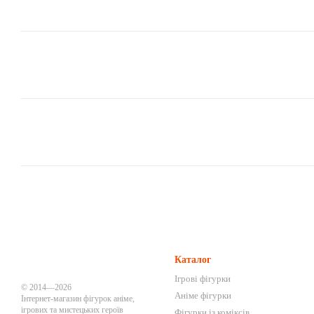
Каталог
Ігрові фігурки
© 2014—2026
Аніме фігурки
Інтернет-магазин фігурок аніме,
ігрових та мистецьких героїв
Фігурки із коміксів