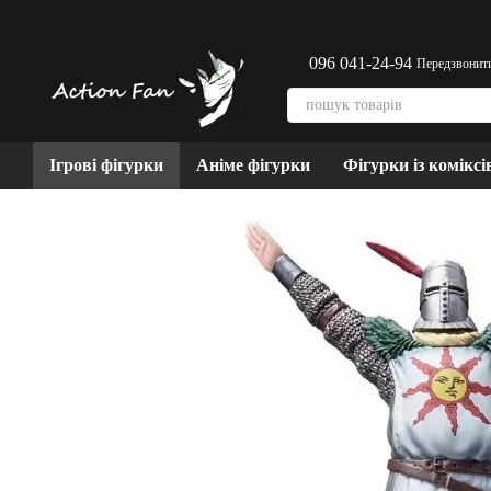
Перейти до основного контенту
096 041-24-94
Передзвонит
Ігрові фігурки
Аніме фігурки
Фігурки із коміксі