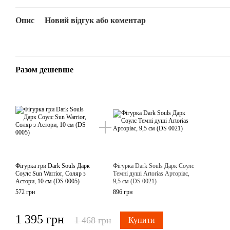
Опис
Новий відгук або коментар
Разом дешевше
Фігурка гри Dark Souls Дарк
Фігурка Dark Souls Дарк Соулс
Соулс Sun Warrior, Соляр з
Темні душі Artorias Арторіас,
Астори, 10 см (DS 0005)
9,5 см (DS 0021)
572 грн
896 грн
1 395 грн
1 468 грн
Купити