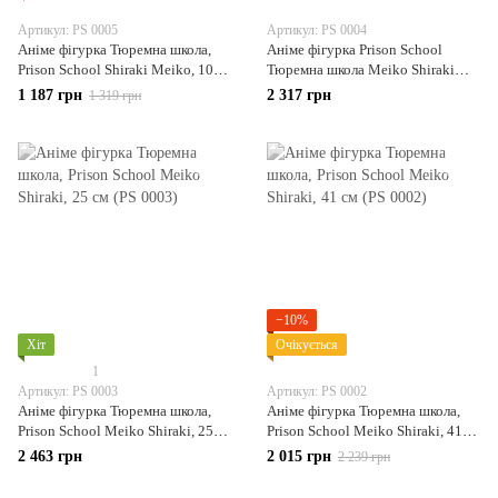
Артикул: PS 0005
Артикул: PS 0004
Аніме фігурка Тюремна школа,
Аніме фігурка Prison School
Prison School Shiraki Meiko, 10
Тюремна школа Meiko Shiraki
см (PS 0005)
Меіко Сіракі, 17 см (PS 0004)
1 187 грн
2 317 грн
1 319 грн
−10%
Хіт
Очікується
1
Артикул: PS 0003
Артикул: PS 0002
Аніме фігурка Тюремна школа,
Аніме фігурка Тюремна школа,
Prison School Meiko Shiraki, 25
Prison School Meiko Shiraki, 41
см (PS 0003)
см (PS 0002)
2 463 грн
2 015 грн
2 239 грн