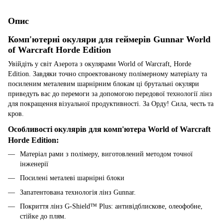
Опис
Комп'ютерні окуляри для геймерів Gunnar World
of Warcraft Horde Edition
Увійдіть у світ Азерота з окулярами World of Warcraft, Horde
Edition. Завдяки точно спроектованому полімерному матеріалу та
посиленим металевим шарнірним блокам ці брутальні окуляри
приведуть вас до перемоги за допомогою передової технології лінз
для покращення візуальної продуктивності. За Орду! Сила, честь та
кров.
Особливості окулярів для комп'ютера World of Warcraft
Horde Edition:
Матеріал рами з полімеру, виготовлений методом точної
інженерії
Посилені металеві шарнірні блоки
Запатентована технологія лінз Gunnar.
Покриття лінз G-Shield™ Plus: антивідблискове, олеофобне,
стійке до плям.