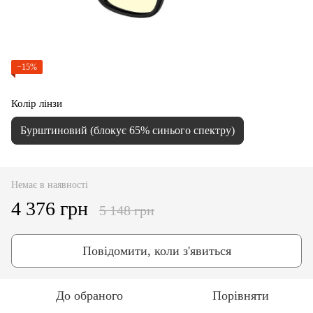
−15%
Колір лінзи
Бурштиновий (блокує 65% синього спектру)
Немає в наявності
4 376 грн
5 148 грн
Повідомити, коли з'явиться
До обраного
Порівняти