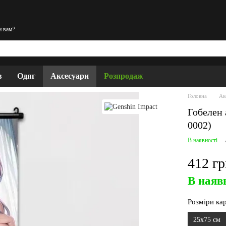
и вам?
в
Одяг
Аксесуари
Розпродаж
Головна
Ак
Гобелен 
0002)
В наявності
412 г
В наяв
Розміри ка
25х75 см