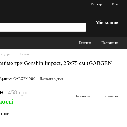
Рус
Укр
Вхід
Мій кошик
Бажання
Порівняння
сесуари
Гобелени
аніме гри Genshin Impact, 25х75 см (GABGEN
Артикул: GABGEN 0002
Написати відгук
рн
458 грн
Порівняти
В бажання
ності
ртини