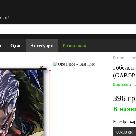
и вам?
в
Одяг
Аксесуари
Розпродаж
Головна
Ак
Гобелен 
(GABOP 
В наявності
396 г
В наяв
Розміри ка
60х90 см