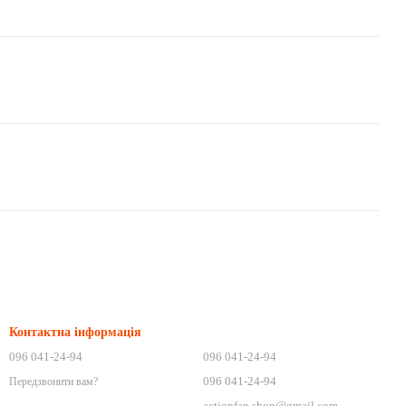
Контактна інформація
096 041-24-94
096 041-24-94
096 041-24-94
Передзвонити вам?
actionfan.shop@gmail.com