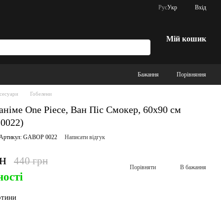
Рус
Укр
Вхід
Мій кошик
Бажання
Порівняння
сесуари
Гобелени
аніме One Piece, Ван Піс Смокер, 60х90 см
0022)
Артикул: GABOP 0022
Написати відгук
рн
440 грн
Порівняти
В бажання
ності
ртини