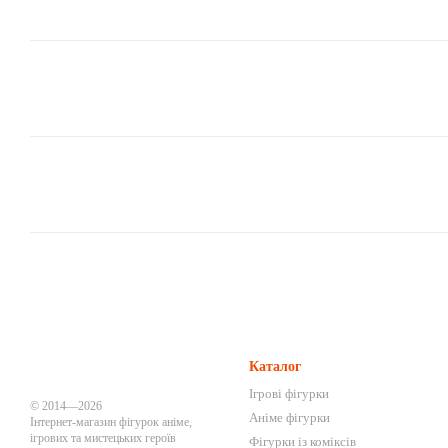
Каталог
Ігрові фігурки
© 2014—2026
Аніме фігурки
Інтернет-магазин фігурок аніме,
ігрових та мистецьких героїв
Фігурки із коміксів