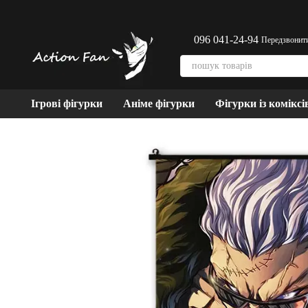
Перейти до основного контенту
096 041-24-94
Передзвонит
Ігрові фігурки
Аніме фігурки
Фігурки із коміксі