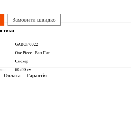
Замовити швидко
истики
GABOP 0022
One Piece - Ван Пис
Смокер
ини
60х90 см
Оплата
Гарантія