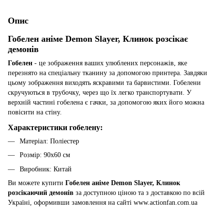
Опис
Гобелен аніме Demon Slayer, Клинок розсікає
демонів
Гобелен
- це зображення ваших улюблених персонажів, яке
перезнято на спеціальну тканину за допомогою принтера. Завдяки
цьому зображення виходять яскравими та барвистими. Гобелени
скручуються в трубочку, через що їх легко транспортувати. У
верхній частині гобелена є гачки, за допомогою яких його можна
повісити на стіну.
Характеристики гобелену:
Матеріал: Поліестер
Розмір: 90х60 см
Виробник: Китай
Ви можете купити
Гобелен аніме Demon Slayer, Клинок
розсікаючий демонів
за доступною ціною та з доставкою по всій
Україні, оформивши замовлення на сайті www.actionfan.com.ua