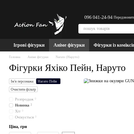
Перейти до основного контенту
096 041-24-94
Передзвонит
Ігрові фігурки
Аніме фігурки
Фігурки із коміксі
Головна
Аніме фігурки
Naruto (Наруто)
Фігурки Яхіко Пейн, Наруто
Ім'я персонажа:
Нагато Пейн
Очистити фільтр
Розпродаж
0
Новинка
2
Хіт
0
Очікується
0
Ціна, грн