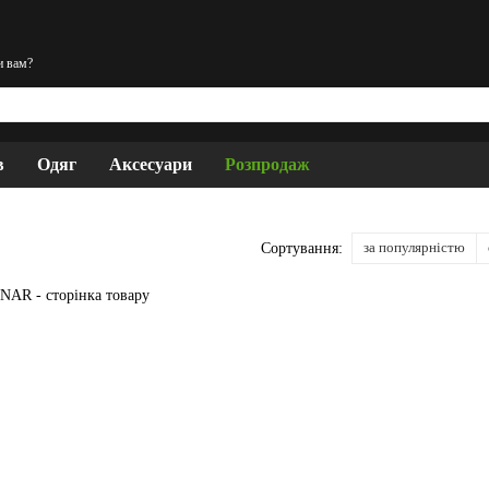
и вам?
в
Одяг
Аксесуари
Розпродаж
за популярністю
Сортування: