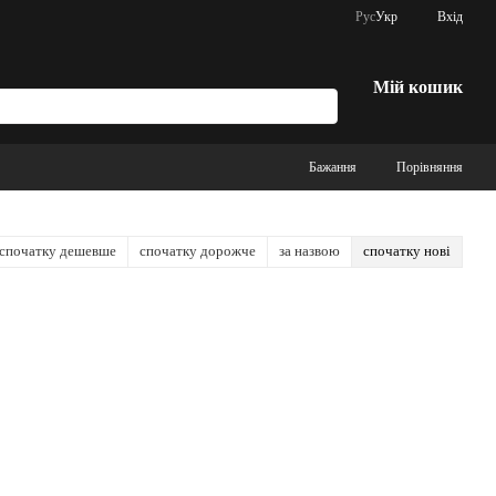
Рус
Укр
Вхід
Мій кошик
Бажання
Порівняння
спочатку дешевше
спочатку дорожче
за назвою
спочатку нові