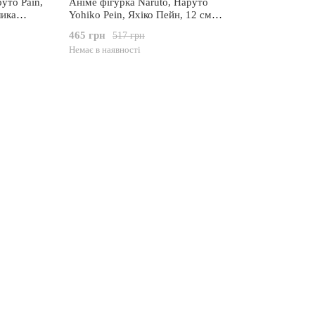
уто Pain,
Аніме фігурка Naruto, Наруто
лика
Yohiko Pein, Яхіко Пейн, 12 см
84)
(NAR 00070)
465 грн
517 грн
Немає в наявності