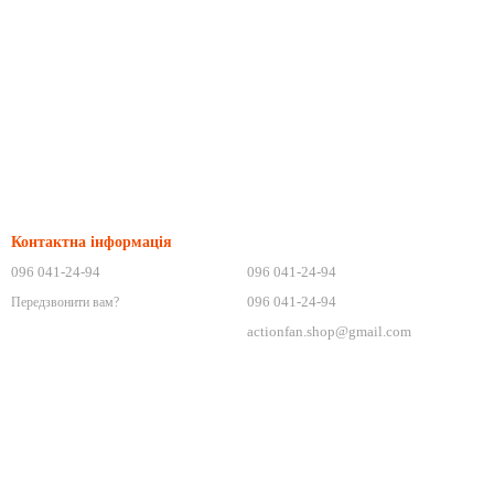
Контактна інформація
096 041-24-94
096 041-24-94
096 041-24-94
Передзвонити вам?
actionfan.shop@gmail.com