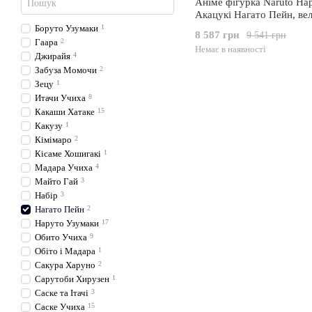
Аніме фігурка Naruto Нар
Акацукі Нагато Пейн, ве
інсталяція 41 см (NAR 00
Боруто Узумаки
1
8 587 грн
9 541 грн
Гаара
2
Немає в наявності
Джирайя
4
Забуза Момочи
2
Зецу
1
Итачи Учиха
8
Какаши Хатаке
15
Какузу
1
Кімімаро
2
Кісаме Хошигакі
1
Мадара Учиха
4
Майто Гай
3
Набір
3
Нагато Пейн
2
Наруто Узумаки
17
Обито Учиха
9
Обіто і Мадара
1
Сакура Харуно
2
Сарутоби Хирузен
1
Саске та Ітачі
3
Саске Учиха
15