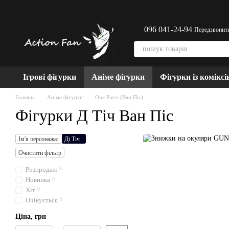
Перейти до основного контенту
096 041-24-94
Передзвонит
Ігрові фігурки
Аніме фігурки
Фігурки із коміксі
Головна
Аніме фігурки
One Piece (Ван Піс)
Фігурки Д Тіч Ван Піс
Ім'я персонажа:
Ді Тіч
Очистити фільтр
Розпродаж
0
Новинка
0
Хіт
0
Очікується
0
Ціна, грн