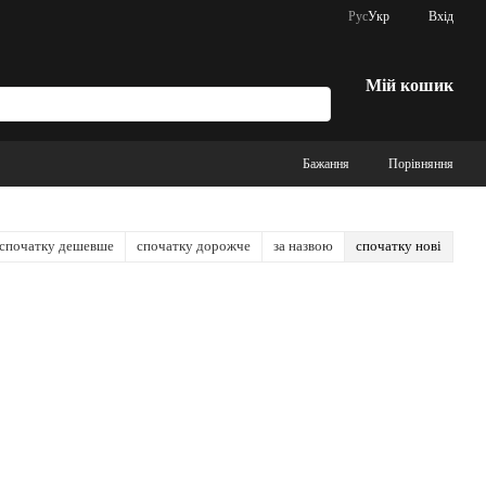
Рус
Укр
Вхід
Мій кошик
Бажання
Порівняння
спочатку дешевше
спочатку дорожче
за назвою
спочатку нові