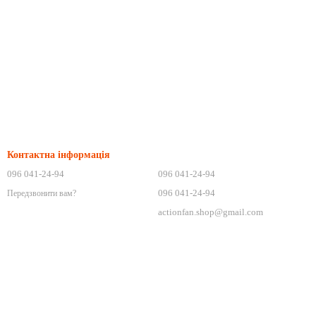
Контактна інформація
096 041-24-94
096 041-24-94
096 041-24-94
Передзвонити вам?
actionfan.shop@gmail.com