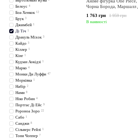
Бартоломью Кума
Аніме фігурка One Piece,
Белоус
4
Чорна Борода, Маршалл Д
Marshall D Teach, 15 см 
Боа Хенкок
12
1 763 грн
1 959 грн
Брук
3
В наявності
Джимбей
1
Ді Тіч
1
Дракуль Міхок
3
Кайдо
3
Кіллер
1
Кінг
1
Кудзан Аокідзі
1
Марко
4
Монки Ди Луффи
47
Морківка
1
Набір
2
Нами
8
Ніко Робин
4
Портгас Ді Ейс
9
Ророноа Зоро
22
Сабо
1
Санджи
8
Сільверс Рейлі
1
Тони Чоппер
7