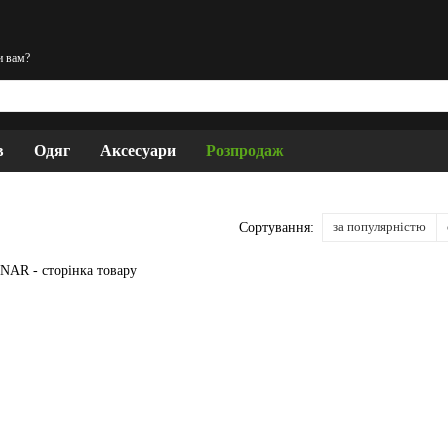
и вам?
в
Одяг
Аксесуари
Розпродаж
за популярністю
Сортування: