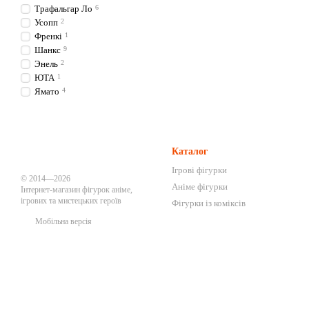
Трафальгар Ло
6
Усопп
2
Френкі
1
Шанкс
9
Энель
2
ЮТА
1
Ямато
4
Каталог
Ігрові фігурки
© 2014—2026
Аніме фігурки
Інтернет-магазин фігурок аніме,
ігрових та мистецьких героїв
Фігурки із коміксів
Мобільна версія