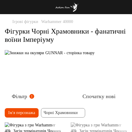
Ігрові фігурки
Warhammer 40000
Фігурки Чорні Храмовники - фанатичні
воїни Імперіуму
Фільтр
Спочатку нові
1
Ім'я персонажа
Чорні Храмовники