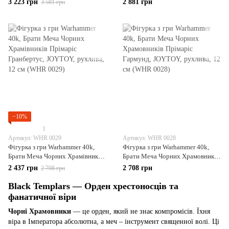
3 223 грн
2 881 грн
3 581 грн
12,3 см (WHR 0031)
JOYTOY, рухома, 12,3 см (WHR
0030)
−10%
1
Артикул: WHR 0029
Артикул: WHR 0028
Фігурка з гри Warhammer 40k,
Фігурка з гри Warhammer 40k,
Брати Меча Чорних Храмівників
Брати Меча Чорних Храмовників
Прімаріс Гранбертус, JOYTOY,
Прімаріс Гармунд, JOYTOY,
2 437 грн
2 708 грн
2 708 грн
рухлива, 12 см (WHR 0029)
рухлива, 12 см (WHR 0028)
Black Templars — Орден хрестоносців та
фанатичної віри
Чорні Храмовники
— це орден, який не знає компромісів. Їхня
віра в Імператора абсолютна, а меч – інструмент священної волі. Ці