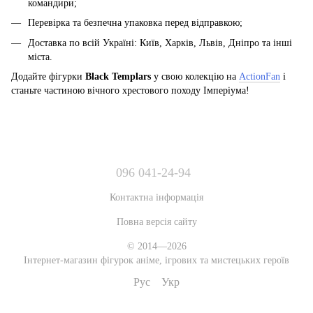
командири;
Перевірка та безпечна упаковка перед відправкою;
Доставка по всій Україні: Київ, Харків, Львів, Дніпро та інші
міста.
Додайте фігурки
Black Templars
у свою колекцію на
ActionFan
і
станьте частиною вічного хрестового походу Імперіума!
096 041-24-94
Контактна інформація
Повна версія сайту
© 2014—2026
Інтернет-магазин фігурок аніме, ігрових та мистецьких героїв
Рус
Укр