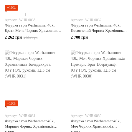
−10%
1
Артикул: WHR 0035
Артикул: WHR 0032
Фігурка з гри Warhammer 40k,
Фігурка з гри Warhammer 40k,
Брати Меча Чорних Храмовників
Посвячений Чорних Храмівників
Прімаріс Альберік, JOYTOY,
Прімаріс Брат Реймонт, JOYTOY,
2 262 грн
2 708 грн
2 513 грн
рухлива, 12 см (WHR 0035)
рухома, 12,4 см (WHR 0032)
−10%
Артикул: WHR 0031
Артикул: WHR 0030
Фігурка з гри Warhammer 40k,
Фігурка з гри Warhammer 40k,
Маршал Чорних Храмівників
Меч Чорних Храмівників
Бальдеккрат, JOYTOY, рухома,
Прімаріс Брат Ебервульф,