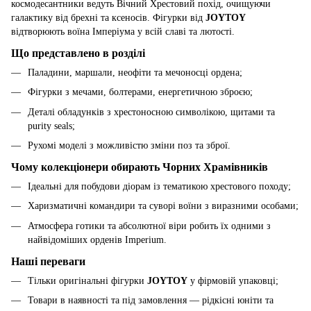
космодесантники ведуть Вічний Хрестовий похід, очищуючи
галактику від брехні та ксеносів. Фігурки від
JOYTOY
відтворюють воїна Імперіума у всій славі та лютості.
Що представлено в розділі
Паладини, маршали, неофіти та мечоносці ордена;
Фігурки з мечами, болтерами, енергетичною зброєю;
Деталі обладунків з хрестоносною символікою, щитами та
purity seals;
Рухомі моделі з можливістю зміни поз та зброї.
Чому колекціонери обирають Чорних Храмівників
Ідеальні для побудови діорам із тематикою хрестового походу;
Харизматичні командири та суворі воїни з виразними особами;
Атмосфера готики та абсолютної віри робить їх одними з
найвідоміших орденів Imperium.
Наші переваги
Тільки оригінальні фігурки
JOYTOY
у фірмовій упаковці;
Товари в наявності та під замовлення — рідкісні юніти та