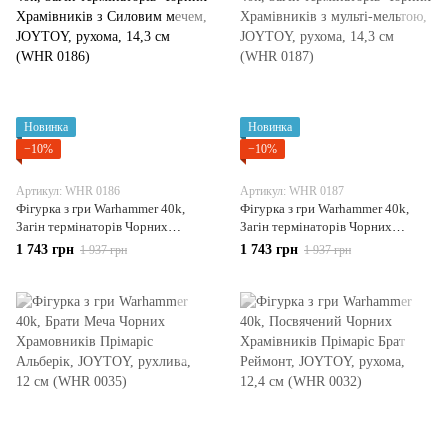
Новинка
Новинка
−10%
−10%
Артикул: WHR 0186
Артикул: WHR 0187
Фігурка з гри Warhammer 40k,
Фігурка з гри Warhammer 40k,
Загін термінаторів Чорних
Загін термінаторів Чорних
Храмівників з Силовим мечем,
Храмівників з мульті-мельтою,
1 743 грн
1 743 грн
1 937 грн
1 937 грн
JOYTOY, рухома, 14,3 см (WHR
JOYTOY, рухома, 14,3 см (WHR
0186)
0187)