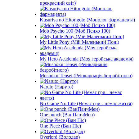
прекрасний світ)
Kusuriya no Hitorigoto (Монолог фармацевта)
Mob Psycho 100 (Моб Психо 100)
My Little Pony (Мій Маленький Поні)
My Hero Academia (Моя геройська академія)
Mushoku Tensei (Реінкарнація безробітного)
Naruto (Наруто)
No Game No Life (Немає гри - немає життя)
One punch (ВанПанчМен)
One Piece (Ван Піс)
Overlord (Володар)