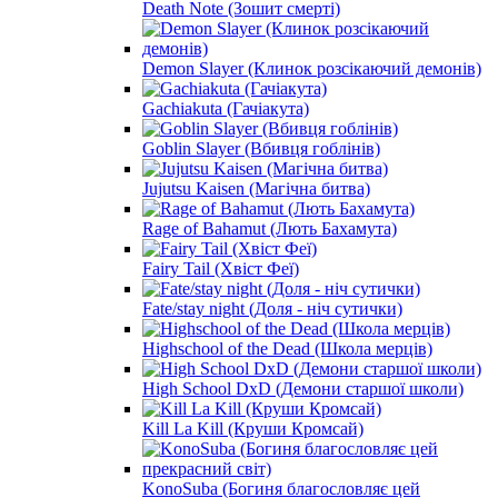
Death Note (Зошит смерті)
Demon Slayer (Клинок розсікаючий демонів)
Gachiakuta (Гачіакута)
Goblin Slayer (Вбивця гоблінів)
Jujutsu Kaisen (Магічна битва)
Rage of Bahamut (Лють Бахамута)
Fairy Tail (Хвіст Феї)
Fate/stay night (Доля - ніч сутички)
Highschool of the Dead (Школа мерців)
High School DxD (Демони старшої школи)
Kill La Kill (Круши Кромсай)
KonoSuba (Богиня благословляє цей