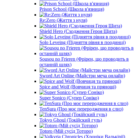
Prison School (Школа в'язниця)
Re:Zero (Життя з нуля)
Shield Hero (Сходження Героя Щита)
Solo Leveing (Підняття рівня в поодинці)
Sousou no Frieren (Фрірен, що проводить в
останній шлях)
Sword Art Online (Майстри меча онлайн)
Spice and Wolf (Вовчиця та прянощі)
Super Sonico (Супер Соніко)
TenSura (Про моє переродження в слиз)
Tokyo Ghoul (Токійский гуль)
Totoro (Мій сусід Тоторо)