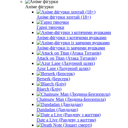
Аніме фігурки
Аніме фігурки хентай (18+)
Гарні тяночки
Аніме-фігурки з котячими вушками
Аніме-фігурки із заячими вушками
Attack on Titan (Атака Титанів)
Azur Lane (Лазурний шлях)
Berserk (Берсерк)
Blaech (Бліч)
Chainsaw Man (Людина-Бензопила)
Dandadan (Дандадан)
Date a Live (Рандеву з життям)