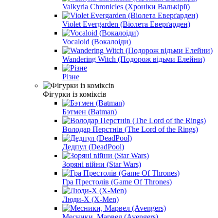
Valkyria Chronicles (Хроніки Валькірії)
Violet Evergarden (Віолета Еверґарден)
Vocaloid (Вокалоіди)
Wandering Witch (Подорож відьми Елейни)
Різне
Фігурки із коміксів
Бэтмен (Batman)
Володар Перстнів (The Lord of the Rings)
Дедпул (DeadPool)
Зоряні війни (Star Wars)
Гра Престолів (Game Of Thrones)
Люди-Х (X-Men)
Месники, Марвел (Avengers)