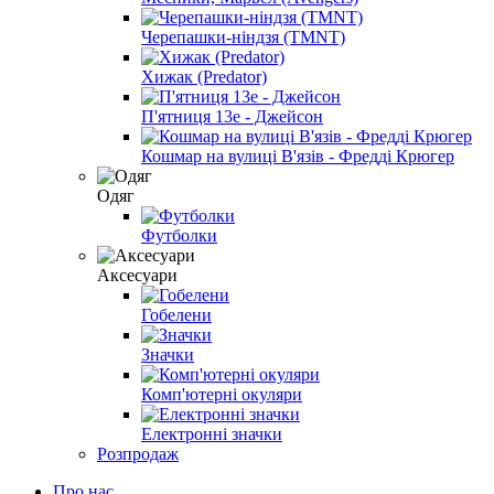
Черепашки-ніндзя (TMNT)
Хижак (Predator)
П'ятниця 13е - Джейсон
Кошмар на вулиці В'язів - Фредді Крюгер
Одяг
Футболки
Аксесуари
Гобелени
Значки
Комп'ютерні окуляри
Електронні значки
Розпродаж
Про нас