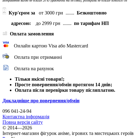
Відправлення вагою не більше 20 кг (фактична та об'ємна), розмірами не більше 40х60х30 см
Кур'єром за
от 3000 грн .......
Безкоштовно
адресою:
до 2999 грн .......
по тарифам НП
Оплата замовлення
Онлайн картою Visa або Mastercard
Оплата при отриманні
Оплата на рахунок
Тільки якісні товари!;
Просте повернення/обмін протягом 14 днів;
Оплата після перевірки товару післяплатою.
Докладніше про повернення/обмін
096 041-24-94
Контактна інформація
Повна версія сайту
© 2014—2026
Інтернет-магазин фігурок аніме, ігрових та мистецьких героїв