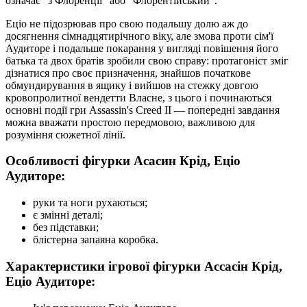
означає "з Флоренції" або "Флорентійський".
Еціо не підозрював про свою подальшу долю аж до
досягнення сімнадцятирічного віку, але змова проти сім'ї
Аудиторе і подальше покарання у вигляді повішення його
батька та двох братів зробили свою справу: протагоніст зміг
дізнатися про своє призначення, знайшов початкове
обмундирування в ящику і вийшов на стежку довгою
кровопролитної вендетти Власне, з цього і починаються
основні події гри Assassin's Creed II — попередні завдання
можна вважати простою передмовою, важливою для
розуміння сюжетної лінії.
Особливості фігурки Асасин Крід, Еціо
Аудиторе:
руки та ноги рухаються;
є змінні деталі;
без підставки;
блістерна запаяна коробка.
Характеристики ігрової фігурки Ассасін Крід,
Еціо Аудиторе: