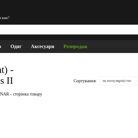
и вам?
в
Одяг
Аксесуари
Розпродаж
t) -
s II
за популярністю
Сортування: