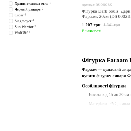
Хранительница огня
1
Артикул: DS 0002BK
Черный рыцарь
2
Фігурка Dark Souls, Дарк
Oscar
4
Фараам, 20см (DS 0002B
Siegmeyer
4
1 207 грн
1 341 грн
Sun Warrior
3
В наявності
Wolf Sif
1
Фігурка Faraam K
Фараам
— культовий лицар
купити фігурку лицаря 
Особливості фігурки
Висота від 15 до 30 см
Матеріали: PVC, смола
Деталізація броні, пла
Наявність варіантів з 