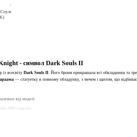
1
 Соулс
K)
night - символ Dark Souls II
 із всесвіту
Dark Souls II
. Його броня прикрашала всі обкладинки та тре
Фараама
— статуетку в повному обладунку, з мечем і щитом, що відбиває 
 залежно від моделі
 або ABS-пластик
ща та шолома Faraam
діорамою або підставкою