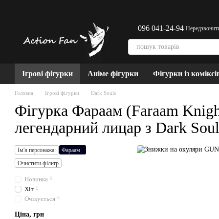
Перейти до основного контенту
096 041-24-94
Передзвонит
Ігрові фігурки
Аніме фігурки
Фігурки із коміксі
Головна
Ігрові фігурки
Dark Souls
Фігурка Фараам (Faraam Knigh
легендарний лицар з Dark Soul
Ім'я персонажа:
Фараам
Очистити фільтр
Новинка
0
Хіт
1
Очікується
0
Ціна, грн