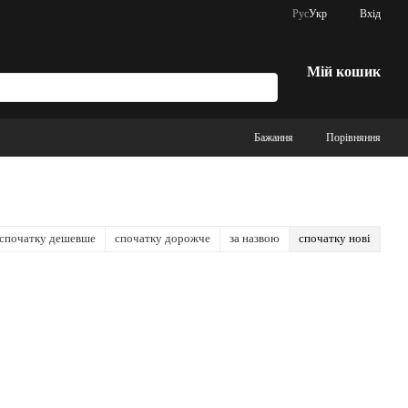
Рус
Укр
Вхід
Мій кошик
Бажання
Порівняння
спочатку дешевше
спочатку дорожче
за назвою
спочатку нові