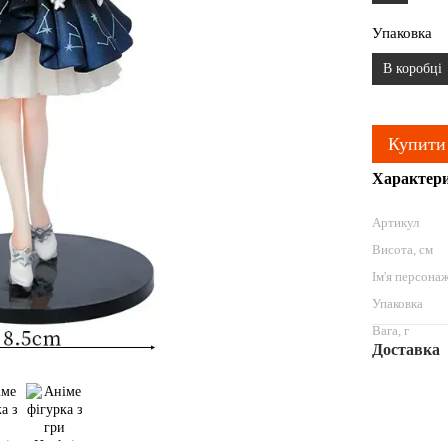
Упаковка
В коробці
Купити
Характер
Артикул
Висота, см
Ім'я персона
Упаковка
Вага, г
Доставка