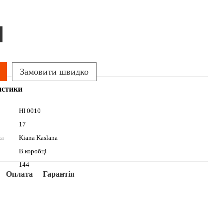
Замовити швидко
истики
HI 0010
17
жа
Kiana Kaslana
В коробці
144
Оплата
Гарантія