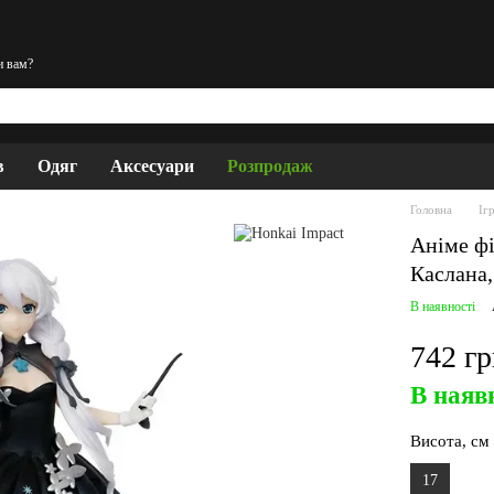
и вам?
в
Одяг
Аксесуари
Розпродаж
Головна
Іг
Аніме фі
Каслана,
В наявності
742 г
В наяв
Висота, см
17