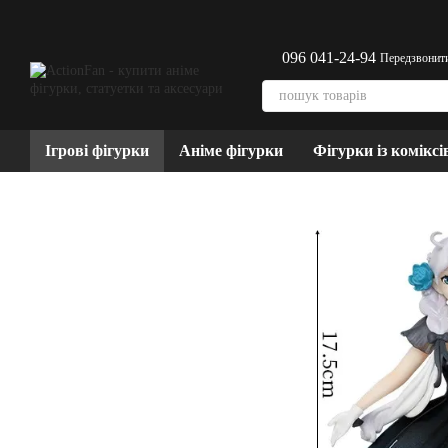
Перейти до основного контенту
096 041-24-94
Передзвонит
Ігрові фігурки
Аніме фігурки
Фігурки із коміксі