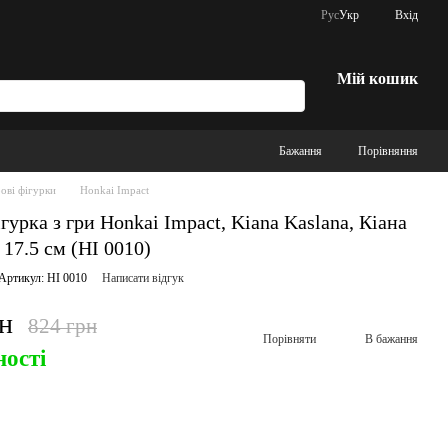
Рус
Укр
Вхід
Мій кошик
Бажання
Порівняння
рові фігурки
Honkai Impact
гурка з гри Honkai Impact, Kiana Kaslana, Кіана
 17.5 см (HI 0010)
Артикул: HI 0010
Написати відгук
рн
824 грн
Порівняти
В бажання
ності