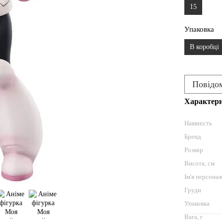
15
Упаковка
В коробці
Повідом
Характер
Наявність
Бренд
Розмір
Висота, см
Ім'я персона
Груди
Упаковка
Вага, г