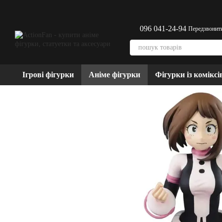
Перейти до основного контенту
096 041-24-94
Передзвонит
Ігрові фігурки
Аніме фігурки
Фігурки із коміксі