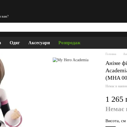
и вам?
в
Одяг
Аксесуари
Розпродаж
Головна
Ан
Аніме фі
Academia
(MHA 00
Немає в наявн
1 265 
Немає 
Висота, см