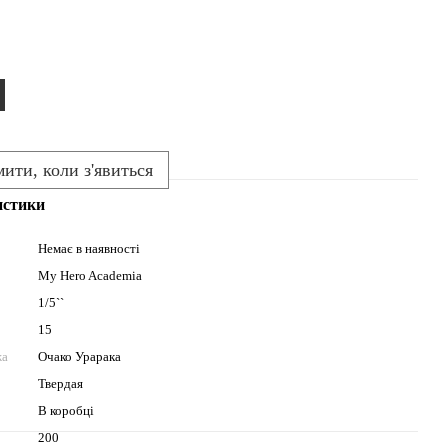
ити, коли з'явиться
истики
Немає в наявності
My Hero Academia
1/5``
15
жа
Очако Урарака
Твердая
В коробці
200