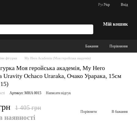
Рус
Укр
Вхід
Мій кошик
Бажання
Порівняння
іме фігурки
My Hero Academia (Моя геройська академія)
гурка Моя геройська академія, My Hero
 Uravity Ochaco Uraraka, Очако Урарака, 15см
15)
ості
Артикул: MHA 0015
Написати відгук
грн
1 405 грн
Порівняти
В бажання
в наявності