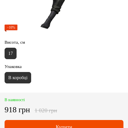
−10%
Висота, см
17
Упаковка
В коробці
В наявності
918 грн
1 020 грн
Купити