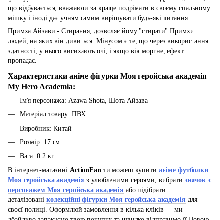
що відбувається, вважаючи за краще подрімати в своєму спальному
мішку і іноді дає учням самим вирішувати будь-які питання.
Примха Айзави - Стирання, дозволяє йому "стирати" Примхи
людей, на яких він дивиться. Мінусом є те, що через використання
здатності, у нього висихають очі, і якщо він моргне, ефект
пропадає.
Характеристики а
німе фігурки Моя геройська академія
My Hero Academia
:
Ім'я персонажа: Azawa Shota, Шота Айзава
Матеріал товару: ПВХ
Виробник: Китай
Розмір: 17 см
Вага: 0.2 кг
В інтернет-магазині
ActionFan
ти можеш купити
аніме футболки
Моя геройська академія
з улюбленими героями, вибрати
значок з
персонажем
Моя геройська академія
або підібрати
деталізовані
колекційні фігурки
Моя геройська академія
для
своєї полиці. Оформлюй замовлення в кілька кліків — ми
дбайливо запакуємо твою покупку та швидко відправимо її Новою