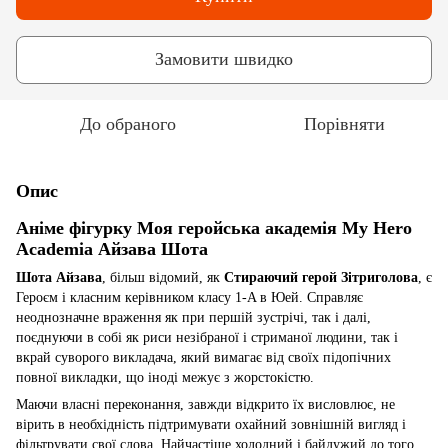
Замовити швидко
До обраного
Порівняти
Опис
Аніме фігурку Моя геройська академія
My Hero
Academia
Айзава Шота
Шота Айзава
, більш відомий, як
Стираючий
герой Зітриголова
, є
Героєм і класним керівником класу 1-A в Юей. Справляє
неоднозначне враження як при першій зустрічі, так і далі,
поєднуючи в собі як риси незібраної і стриманої людини, так і
вкрай суворого викладача, який вимагає від своїх підопічних
повної викладки, що іноді межує з жорстокістю.
Маючи власні переконання, завжди відкрито їх висловлює, не
вірить в необхідність підтримувати охайний зовнішній вигляд і
фільтрувати свої слова.
Найчастіше холодний і байдужий до того,