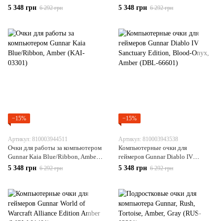
(LAH-05201)
00101)
5 348 грн
5 348 грн
6 292 грн
6 292 грн
−15%
−15%
Артикул: 810003944511
Артикул: 810003943538
Очки для работы за компьютером
Компьютерные очки для
Gunnar Kaia Blue/Ribbon, Amber
геймеров Gunnar Diablo IV
(KAI-03301)
Sanctuary Edition, Blood-Onyx,
5 348 грн
5 348 грн
6 292 грн
6 292 грн
Amber (DBL-66601)