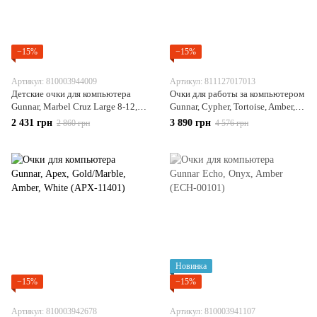
−15%
−15%
Артикул: 810003944009
Артикул: 811127017013
Детские очки для компьютера
Очки для работы за компьютером
Gunnar, Marbel Cruz Large 8-12,
Gunnar, Cypher, Tortoise, Amber,
Spider Man, Amber Plano, White
Black (CYP-02301)
2 431 грн
3 890 грн
2 860 грн
4 576 грн
(CRU-11813)
Новинка
−15%
−15%
Артикул: 810003942678
Артикул: 810003941107