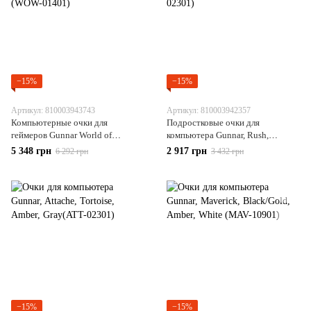
−15%
−15%
Артикул: 810003943743
Артикул: 810003942357
Компьютерные очки для
Подростковые очки для
геймеров Gunnar World of
компьютера Gunnar, Rush,
Warcraft Alliance Edition Amber
Tortoise, Amber, Gray (RUS-02301)
5 348 грн
2 917 грн
6 292 грн
3 432 грн
(WOW-01401)
−15%
−15%