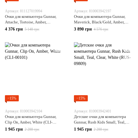
Артикул: 811127019994
Артикул: 810003942197
Очки для компьютера Gunnar,
Очки для компьютера Gunnar,
Attache, Tortoise, Amber,
Maverick, Black/Gold, Amber,
Gray(ATT-02301)
White (MAV-10901)
4 376 грн
3 890 грн
5 148 грн
4 576 грн
−15%
−15%
Артикул: 810003942104
Артикул: 810003942401
Очки для компьютера Gunnar,
Детские очки для компьютера
Clip On, Amber, White (CLI-
Gunnar, Rush Kids Small, Teal,
00101)
Clear, White (RUS-09809)
1 945 грн
1 945 грн
2 288 грн
2 288 грн