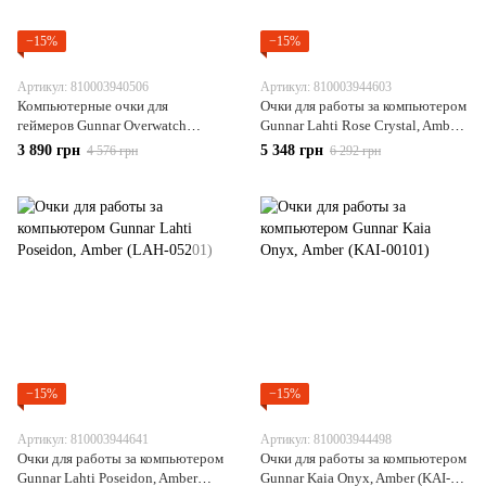
−15%
−15%
Артикул: 810003940506
Артикул: 810003944603
Компьютерные очки для
Очки для работы за компьютером
геймеров Gunnar Overwatch
Gunnar Lahti Rose Crystal, Amber
Reaper, Black Ash, Amber (RPR-
(LAH-01101)
3 890 грн
5 348 грн
4 576 грн
6 292 грн
00101)
−15%
−15%
Артикул: 810003944641
Артикул: 810003944498
Очки для работы за компьютером
Очки для работы за компьютером
Gunnar Lahti Poseidon, Amber
Gunnar Kaia Onyx, Amber (KAI-