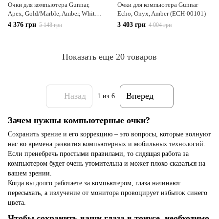
Очки для компьютера Gunnar,
Очки для компьютера Gunnar
Apex, Gold/Marble, Amber, White
Echo, Onyx, Amber (ECH-00101)
(APX-11401)
4 376 грн
3 403 грн
5 148 грн
4 004 грн
Показать еще 20 товаров
Назад
Вперед
1
из 6
Зачем нужны компьютерные очки?
Сохранить зрение и его коррекцию – это вопросы, которые волнуют
нас во времена развития компьютерных и мобильных технологий.
Если пренебречь простыми правилами, то сидящая работа за
компьютером будет очень утомительна и может плохо сказаться на
вашем зрении.
Когда вы долго работаете за компьютером, глаза начинают
пересыхать, а излучение от монитора провоцирует избыток синего
цвета.
Чтобы сохранить ваши глаза в тонусе, необходимо