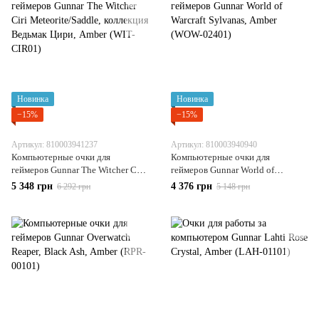
Новинка
Новинка
−15%
−15%
Артикул: 810003941237
Артикул: 810003940940
Компьютерные очки для
Компьютерные очки для
геймеров Gunnar The Witcher Ciri
геймеров Gunnar World of
Meteorite/Saddle, коллекция
Warcraft Sylvanas, Amber (WOW-
5 348 грн
4 376 грн
6 292 грн
5 148 грн
Ведьмак Цири, Amber (WIT-
02401)
CIR01)