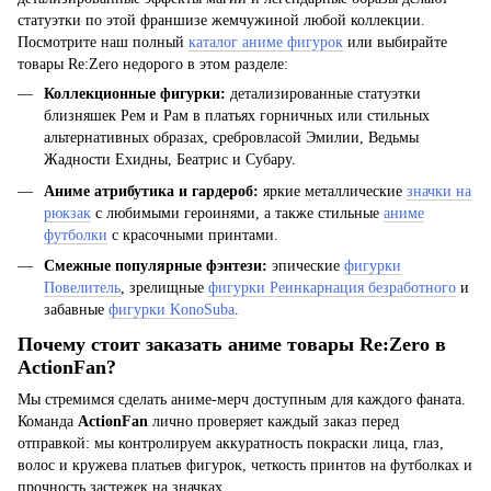
статуэтки по этой франшизе жемчужиной любой коллекции.
Посмотрите наш полный
каталог аниме фигурок
или выбирайте
товары Re:Zero недорого в этом разделе:
Коллекционные фигурки:
детализированные статуэтки
близняшек Рем и Рам в платьях горничных или стильных
альтернативных образах, сребровласой Эмилии, Ведьмы
Жадности Ехидны, Беатрис и Субару.
Аниме атрибутика и гардероб:
яркие металлические
значки на
рюкзак
с любимыми героинями, а также стильные
аниме
футболки
с красочными принтами.
Смежные популярные фэнтези:
эпические
фигурки
Повелитель
, зрелищные
фигурки Реинкарнация безработного
и
забавные
фигурки KonoSuba
.
Почему стоит заказать аниме товары Re:Zero в
ActionFan?
Мы стремимся сделать аниме-мерч доступным для каждого фаната.
Команда
ActionFan
лично проверяет каждый заказ перед
отправкой: мы контролируем аккуратность покраски лица, глаз,
волос и кружева платьев фигурок, четкость принтов на футболках и
прочность застежек на значках.