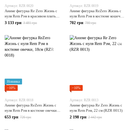
Артикул: RZR 0020
Артикул: RZR 0019
Аниме фигурка Re Zero Жизнь с
Аниме фигурка ReZero Жизнь с
нуля Rem Рэм в красивом платье,
нуля Rem Рэм в костюме кошечки,
25 см (RZR 0020)
18см (RZR 0019)
3 133 грн
702 грн
3 481 грн
780 грн
Новинка
−10%
−10%
Артикул: RZR 0018
Артикул: RZR 0013
Аниме фигурка ReZero Жизнь с
Аниме фигурка Re Zero Жизнь с
нуля Rem Рэм в костюме овечки,
нуля Rem Рэм, 22 см (RZR 0013)
18см (RZR 0018)
653 грн
2 198 грн
726 грн
2 442 грн