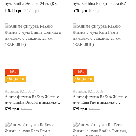
нуля Emilia Эмилия, 24 см (RZR
нуля Echidna Ехидна, 22см (RZR
0006)
0005)
1 958 грн
579 грн
2 175 грн
643 грн
−10%
−10%
Ожидается
Ожидается
Артикул: RZR 0017
Артикул: RZR 0016
Аниме фигурка ReZero Жизнь с
Аниме фигурка ReZero Жизнь с
нуля Emilia Эмилия в пижамке с
нуля Ram Рам в пижамке с
ушками, 21 см (RZR 0017)
ушками, 21 см (RZR 0016)
629 грн
629 грн
699 грн
699 грн