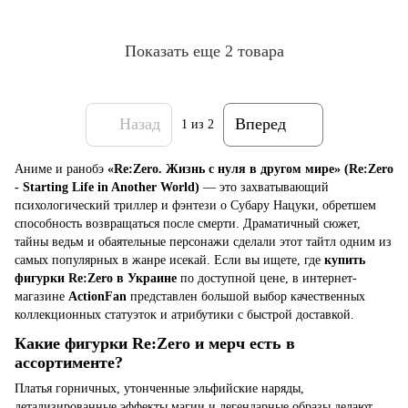
Показать еще 2 товара
Назад
Вперед
1
из 2
Аниме и ранобэ
«Re:Zero. Жизнь с нуля в другом мире» (Re:Zero
- Starting Life in Another World)
— это захватывающий
психологический триллер и фэнтези о Субару Нацуки, обретшем
способность возвращаться после смерти. Драматичный сюжет,
тайны ведьм и обаятельные персонажи сделали этот тайтл одним из
самых популярных в жанре исекай. Если вы ищете, где
купить
фигурки Re:Zero в Украине
по доступной цене, в интернет-
магазине
ActionFan
представлен большой выбор качественных
коллекционных статуэток и атрибутики с быстрой доставкой.
Какие фигурки Re:Zero и мерч есть в
ассортименте?
Платья горничных, утонченные эльфийские наряды,
детализированные эффекты магии и легендарные образы делают