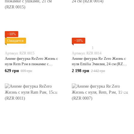
−10%
Ожидается
−10%
1
Артикул: RZR 0015
Артикул: RZR 0014
Аниме фигурка ReZero Жизнь с
Аниме фигурка Re Zero Жизнь с
нуля Rem Рэм в пижамке с
нуля Emilia Эмилия, 24 см (RZR
ушками, 21 см (RZR 0015)
0014)
629 грн
2 198 грн
699 грн
2 442 грн