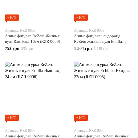
−10%
−10%
Артикул: RZR 0009
Артикул: RZR 0008
Аниме фигурка ReZero Жизнь с
Аниме фигурка нендороид
нуля Ram Рам, 16см (RZR 0009)
ReZero Жизнь с нуля Emilia
Эмилия 10 см (RZR 0008)
752 грн
1 304 грн
835 грн
1 449 грн
−10%
−10%
Артикул: RZR 0006
Артикул: RZR 0005
Аниме фигурка ReZero Жизнь с
Аниме фигурка ReZero Жизнь с