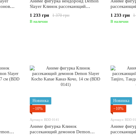
ayer
Аниме фигурка нендороид Demon
Аниме фигурка
монов
Slayer Клинок рассекающий
рассекающи
 с
демонов Shinazugawa Sanemi,
Slayer Tokit
1 233 грн
1 233 грн
1 370 грн
1
0147)
Санеми Шинадзугава, подвижная, 9
Муичиро, по
В наличии
В наличии
см (BDD 0145)
0144)
Новинка
Новинка
−10%
−10%
Артикул: BDD 0141
Артикул: BDD 0
Аниме фигурка Клинок
Аниме фигу
emon
рассекающий демонов Demon
рассекающи