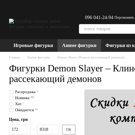
Перейти к основному контенту
096 041-24-94
Перезвонить
Игровые фигурки
Аниме фигурки
Фигурки из 
Главная
Аниме фигурки
Demon Slayer (Клинок рассекающий демонов)
Фигурки Demon Slayer – Клин
рассекающий демонов
Распродажа
2
Новинка
48
Хит
7
Ожидается
10
Цена, грн
От Цена, грн
До Цена, грн
OK