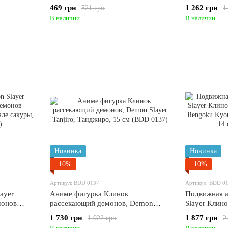
э Кочо, 17
Slayer Kocho Kanae Канаэ Кочо, 14
Slayer Tanji
469 грн
1 262 грн
521 грн
1
см (BDD 0141)
сакуры, 19 
В наличии
В наличии
Новинка
Новинка
−10%
−10%
Артикул: BDD 0137
Артикул: BDD 0
ayer
Аниме фигурка Клинок
Подвижная 
монов
рассекающий демонов, Demon
Slayer Клин
возле
Slayer Tanjiro, Танджиро, 15 см
демонов Ren
1 730 грн
1 877 грн
1 922 грн
2
)
(BDD 0137)
Ренгоку Кёд