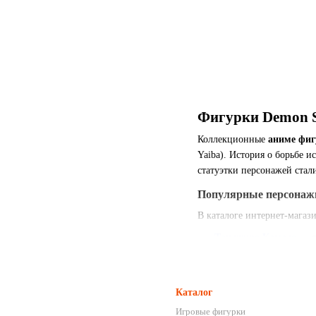
Фигурки Demon S
Коллекционные
аниме фиг
Yaiba). История о борьбе
статуэтки персонажей ста
Популярные персонаж
В каталоге интернет-магаз
Танджиро Камадо
— с 
Незуко Камадо
— милы
Зеницу Агацума
— мол
Каталог
Иноске Хашибира
— в 
Игровые фигурки