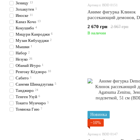
Зеницу
13
Артикул: BDD 0151
Зохакутен
1
Аниме фигурка Клинок
Иноске
11
рассекающий демонов, 
Канаэ Кочо
13
Slayer Tokitou Muichirou,
2 670 грн
2 967 грн
Кокушибо
4
Муичиро, 25 см (BDD 01
В наличии
Мицури Канроджи
6
Музан Кибуцуджи
2
Мышки
1
Набор
2
Незуко
26
Обанай Игуро
1
Ренгоку Кёдзюро
10
Сабито
1
Санеми Шинадзугава
5
Танджиро
24
Тенген Узуй
6
Токито Муичиро
5
Томиока Гию
7
Новинка
−10%
Артикул: BDD 0147