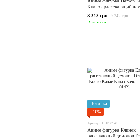
Аниме фигурка Demon Sl
Клинок рассекающий де
Agatsuma Zenitsu, Зеницу,
8 318 грн
9 242 грн
подсветкой, 51 см (BDD 
В наличии
Новинка
−10%
Артикул: BDD 0142
Аниме фигурка Клинок
рассекающий демонов D