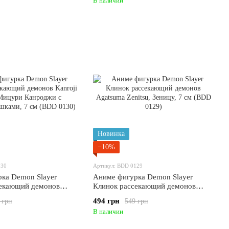
В наличии
Новинка
−10%
130
Артикул: BDD 0129
ка Demon Slayer
Аниме фигурка Demon Slayer
секающий демонов
Клинок рассекающий демонов
suri Мицури Канроджи с
Agatsuma Zenitsu, Зеницу, 7 см
494 грн
 грн
549 грн
ушками, 7 см (BDD
(BDD 0129)
В наличии