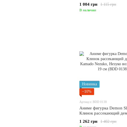
Slayer Kocho Kanae Кана
1 004 грн
1 115 грн
см (BDD 0142)
В наличии
Новинка
−10%
Артикул: BDD 0138
Аниме фигурка Demon Sl
Клинок рассекающий де
Kamado Nezuko, Незуко 
1 262 грн
1 402 грн
сакуры, 19 см (BDD 0138