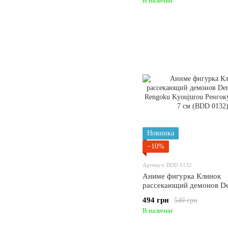
В наличии
Новинка
−10%
Артикул: BDD 0132
Аниме фигурка Клинок
рассекающий демонов D
Slayer Rengoku Kyoujuro
494 грн
549 грн
Кёдзюро, 7 см (BDD 013
В наличии