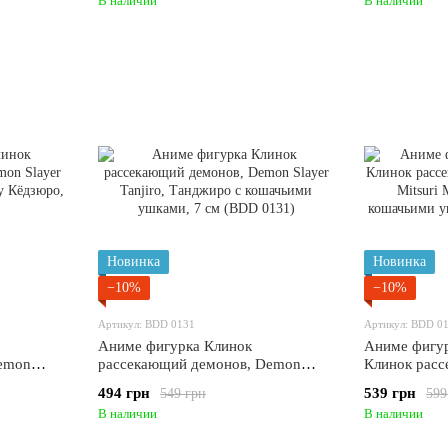
В наличии
В наличии
0136)
Новинка
Новинка
−10%
−10%
Артикул: BDD 0131
Артикул: BDD 0
Аниме фигурка Клинок
Аниме фигур
emon
рассекающий демонов, Demon
Клинок рас
u Ренгоку
Slayer Tanjiro, Танджиро с
Kanroji Mit
494 грн
539 грн
549 грн
599
2)
кошачьими ушками, 7 см (BDD
кошачьими 
В наличии
В наличии
0131)
0130)