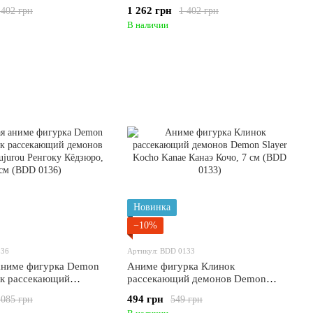
ro, Танджиро возле
Agatsuma Zenitsu, Зеницу возле
1 262 грн
 402 грн
1 402 грн
см (BDD 0140)
сакуры, 19 см (BDD 0139)
В наличии
Новинка
−10%
136
Артикул: BDD 0133
аниме фигурка Demon
Аниме фигурка Клинок
ок рассекающий
рассекающий демонов Demon
goku Kyoujurou
Slayer Kocho Kanae Канаэ Кочо, 7
494 грн
 085 грн
549 грн
зюро, 14 см (BDD
см (BDD 0133)