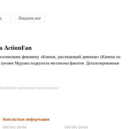
ед
Показать все
а ActionFan
вселенскому феномену «Клинок, рассекающий демонов» (Kimetsu no
ми лунами Мудзана подкупила миллионы фанатов. Детализированные
ильнейших мечников организации:
Контактная информация
096 041-24-94
096 041-24-94