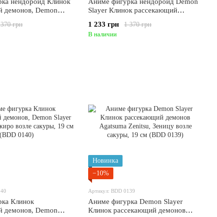
 нендороид Клинок
Аниме фигурка нендороид Demon
й демонов, Demon
Slayer Клинок рассекающий
ou Muichirou, Токито
демонов Kanroji Mitsuri Мицури
1 233 грн
 370 грн
1 370 грн
движная, 9 см (BDD
Канроджи, подвижная, 9 см (BDD
В наличии
0143)
Новинка
−10%
140
Артикул: BDD 0139
рка Клинок
Аниме фигурка Demon Slayer
й демонов, Demon
Клинок рассекающий демонов