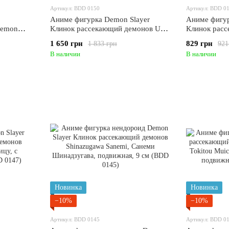
Артикул: BDD 0150
Артикул: BDD 0
Аниме фигурка Demon Slayer
Аниме фигур
Demon
Клинок рассекающий демонов Uzui
Клинок рас
 Токито
Tengen, Тенген Узуй, 27 см (BDD
Kamado Nezu
1 650 грн
829 грн
1 833 грн
921
51)
0150)
13 см (BDD 
В наличии
В наличии
Новинка
Новинка
−10%
−10%
Артикул: BDD 0145
Артикул: BDD 0