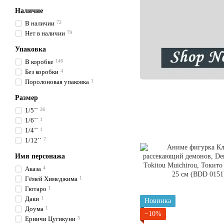
Наличие
В наличии
72
Нет в наличии
79
Упаковка
В коробке
146
Без коробки
4
Поролоновая упаковка
1
Размер
1/5``
26
1/6``
1
1/4``
1
1/12``
7
Имя персонажа
Аказа
4
Гёмей Химеджима
1
Гютаро
1
Даки
1
Новинка
Доума
1
−10%
Ериичи Цугикуни
5