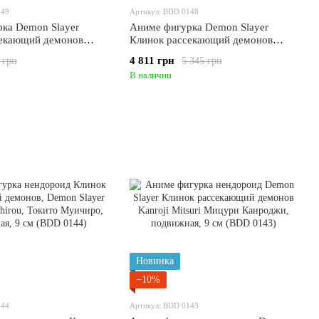
149
Артикул: BDD 0148
ка Demon Slayer
Аниме фигурка Demon Slayer
секающий демонов
Клинок рассекающий демонов
ko, маленькая Незуко,
Kamado Tanjirou Танджиро, с
4 811 грн
 грн
5 345 грн
0149)
подсветкой, 30 см (BDD 0148)
В наличии
Новинка
−10%
144
Артикул: BDD 0143