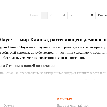
Назад
1
2
3
4
5
6
...
8
Впер
layer — мир Клинка, рассекающего демонов н
урки Demon Slayer
— это лучший способ прикоснуться к легендарному 
 истребителей демонов, дружбе, верности и эпичных сражениях с высши
ли обязательным элементом коллекции каждого анимешника.
и и Столпы в нашей коллекции
ина ActionFan представлены коллекционные фигурки главных героев и с
клинком Ничирин и эффектами дыхания воды или танца Бога Огня;
е и боевые формы демонической сестры;
ниеносные боевые позы в момент активации Дыхания Грома;
Клиентам
маске кабана и с парными serrated-клинками;
Одежда
Вход в личный кабинет