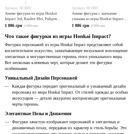
1
Артикул: HI 0002
Артикул: HI 0001
Аниме фигурка из игры Honkai
Аниме фигурка c заячьими
Impact 3rd, Raiden Mei, Райден
ушками из игры Honkai Impact
Мэй, 19,5 см (HI 0002)
3rd Yae Sakura, Сакура, 33 см (HI
1 886 грн
1 886 грн
2 096 грн
2 096 грн
0001)
Что такое фигурки из игры Honkai Impact?
Фигурки персонажей из игры Honkai Impact представляют собой
восхитительное искусство, захватывающее визуальное воплощение
элегантных и могущественных героинь этого уникального мира.
Вот несколько ключевых черт, которые делают эти фигурки
особенными:
Уникальный Дизайн Персонажей
Каждая фигурка передает оригинальный и узнаваемый дизайн
персонажа из мира Honkai Impact. От стилей одежды до особых
аксессуаров — детали аккуратно воспроизводят оригинальные
черты героинь.
Элегантные Позы и Движения
Фигурки зачастую изображают персонажей в элегантных и
динамичных позах, передавая их характер и стиль борьбы. Это
создает впечатление, что момент застыл в вечности, сохраняя