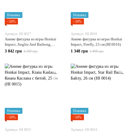
Новинка
Новинка
−10%
−10%
Артикул: HI 0017
Артикул: HI 0016
Аниме фигурка из игры Honkai
Аниме фигурка из игры Honkai
Impact, Jingliu And Baiheng,
Impact, Firefly, 23 см (HI 0016)
Цзинлю и Байхэн, 30 см (HI 0017)
3 842 грн
1 348 грн
4 269 грн
1 498 грн
Новинка
Новинка
−10%
−10%
Артикул: HI 0015
Артикул: HI 0014