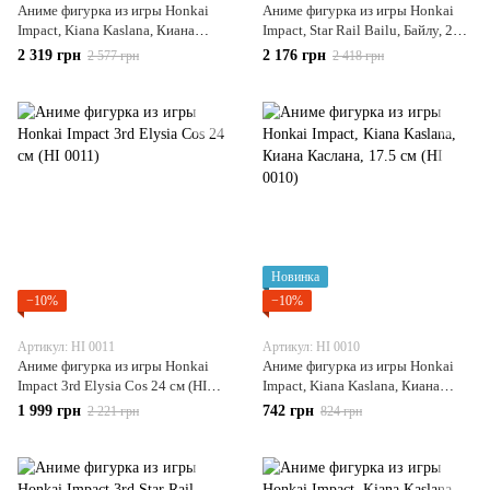
Аниме фигурка из игры Honkai
Аниме фигурка из игры Honkai
Impact, Kiana Kaslana, Киана
Impact, Star Rail Bailu, Байлу, 26
Каслана с битой, 25 см (HI 0015)
см (HI 0014)
2 319 грн
2 176 грн
2 577 грн
2 418 грн
Новинка
−10%
−10%
Артикул: HI 0011
Артикул: HI 0010
Аниме фигурка из игры Honkai
Аниме фигурка из игры Honkai
Impact 3rd Elysia Cos 24 см (HI
Impact, Kiana Kaslana, Киана
0011)
Каслана, 17.5 см (HI 0010)
1 999 грн
742 грн
2 221 грн
824 грн