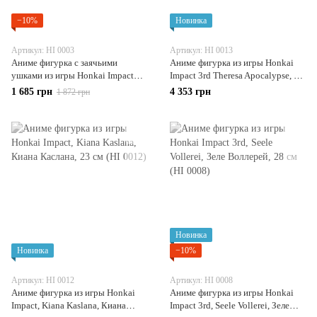
−10%
Новинка
Артикул: HI 0003
Артикул: HI 0013
Аниме фигурка c заячьими
Аниме фигурка из игры Honkai
ушками из игры Honkai Impact
Impact 3rd Theresa Apocalypse, 28
3rd Yae Sakura, Сакура, 26.5 см
см (HI 0013)
1 685 грн
4 353 грн
1 872 грн
(HI 0003)
Новинка
Новинка
−10%
Артикул: HI 0012
Артикул: HI 0008
Аниме фигурка из игры Honkai
Аниме фигурка из игры Honkai
Impact, Kiana Kaslana, Киана
Impact 3rd, Seele Vollerei, Зеле