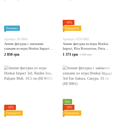
−10%
Новинка
Ожидается
Артикул: HI 0004
Артикул: GEN 0002
Аниме фигурка c заячьими
Аниме фигурка из игры Honkai
ушками из игры Honkai Impact
Impact, Rita Rossweisse, Рита
3rd Yae Sakura, Сакура, 29 см (HI
Россвайс, 28 см (GEN 0002)
2 850 грн
1 373 грн
1 526 грн
0004)
Хит
−10%
−10%
Ожидается
Ожидается