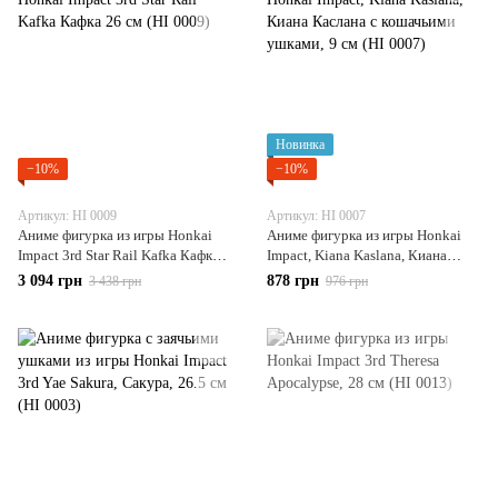
Новинка
−10%
−10%
Артикул: HI 0009
Артикул: HI 0007
Аниме фигурка из игры Honkai
Аниме фигурка из игры Honkai
Impact 3rd Star Rail Kafka Кафка
Impact, Kiana Kaslana, Киана
26 см (HI 0009)
Каслана с кошачьими ушками, 9
3 094 грн
878 грн
3 438 грн
976 грн
см (HI 0007)