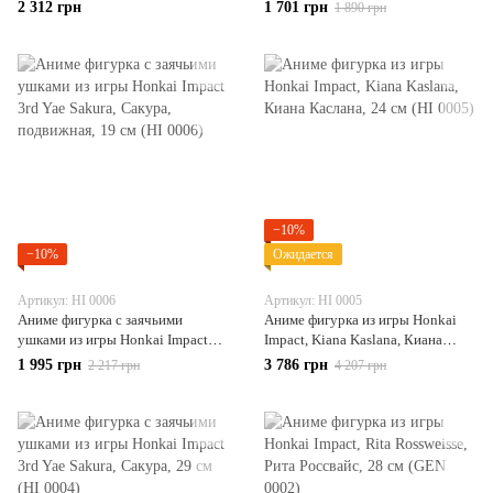
Каслана, 23 см (HI 0012)
Воллерей, 28 см (HI 0008)
2 312 грн
1 701 грн
1 890 грн
−10%
−10%
Ожидается
Артикул: HI 0006
Артикул: HI 0005
Аниме фигурка c заячьими
Аниме фигурка из игры Honkai
ушками из игры Honkai Impact
Impact, Kiana Kaslana, Киана
3rd Yae Sakura, Сакура,
Каслана, 24 см (HI 0005)
1 995 грн
3 786 грн
2 217 грн
4 207 грн
подвижная, 19 см (HI 0006)