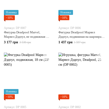
Новинка
Новинка
−10%
−10%
Артикул: DP 0007
Артикул: DP 0006
Фигурка Deadpool Marvel,
Фигурка Deadpool Марвел
Марвел Дэдпул, не подвижная 23
Дэдпул, подвижная на шарнирах,
см (DP 0007)
16 см (DP 0006)
3 177 грн
1 437 грн
3 530 грн
1 597 грн
Новинка
−10%
−10%
Артикул: DP 0005
Артикул: DP 0002