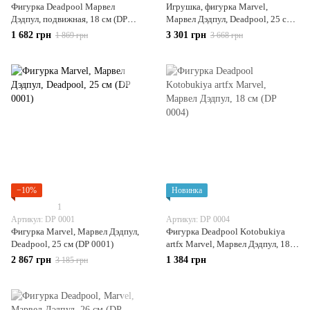
Фигурка Deadpool Марвел
Игрушка, фигурка Marvel,
Дэдпул, подвижная, 18 см (DP
Марвел Дэдпул, Deadpool, 25 см
0005)
(DP 0002)
1 682 грн
3 301 грн
1 869 грн
3 668 грн
−10%
Новинка
1
Артикул: DP 0001
Артикул: DP 0004
Фигурка Marvel, Марвел Дэдпул,
Фигурка Deadpool Kotobukiya
Deadpool, 25 см (DP 0001)
artfx Marvel, Марвел Дэдпул, 18
см (DP 0004)
2 867 грн
1 384 грн
3 185 грн