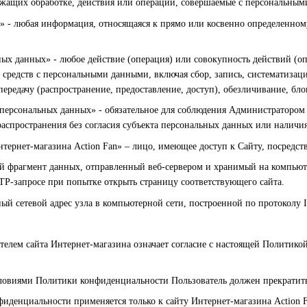
жащих обработке, действия или операции, совершаемые с персональным
е» - любая информация, относящаяся к прямо или косвенно определенно
ных данных» - любое действие (операция) или совокупность действий (о
 средств с персональными данными, включая сбор, запись, систематизац
передачу (распространение, предоставление, доступ), обезличивание, б
 персональных данных» - обязательное для соблюдения Администратор
распространения без согласия субъекта персональных данных или наличи
Интернет-магазина Action Fan» – лицо, имеющее доступ к Сайту, посредс
ой фрагмент данных, отправленный веб-сервером и хранимый на компьюте
TP-запросе при попытке открыть страницу соответствующего сайта.
ный сетевой адрес узла в компьютерной сети, построенной по протоколу I
ателем сайта Интернет-магазина означает согласие с настоящей Политик
 условиями Политики конфиденциальности Пользователь должен прекратит
иденциальности применяется только к сайту Интернет-магазина Action F