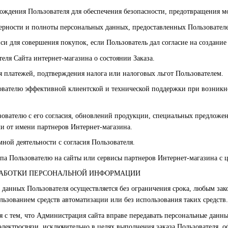
ахождения Пользователя для обеспечения безопасности, предотвращения 
верности и полноты персональных данных, предоставленных Пользовател
иси для совершения покупок, если Пользователь дал согласие на создание
теля Сайта интернет-магазина о состоянии Заказа.
я платежей, подтверждения налога или налоговых льгот Пользователем.
зователю эффективной клиентской и технической поддержки при возникн
ьзователю с его согласия, обновлений продукции, специальных предложе
и от имени партнеров Интернет-магазина.
мной деятельности с согласия Пользователя.
упа Пользователю на сайты или сервисы партнеров Интернет-магазина с 
БРАБОТКИ ПЕРСОНАЛЬНОЙ ИНФОРМАЦИИ
х данных Пользователя осуществляется без ограничения срока, любым за
ьзованием средств автоматизации или без использования таких средств.
ся с тем, что Администрация сайта вправе передавать персональные данн
электросвязи, исключительно в целях выполнения заказа Пользователя, о