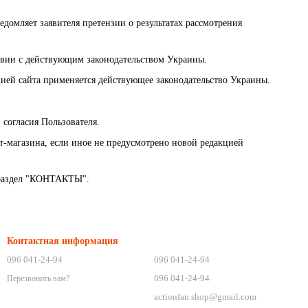
едомляет заявителя претензии о результатах рассмотрения
ствии с действующим законодательством Украины.
ей сайта применяется действующее законодательство Украины.
согласия Пользователя.
т-магазина, если иное не предусмотрено новой редакцией
в раздел "КОНТАКТЫ".
Контактная информация
096 041-24-94
096 041-24-94
096 041-24-94
Перезвонить вам?
actionfan.shop@gmail.com