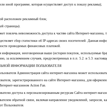
или иной программе, которая осуществляет доступ к показу рекламы);
рой расположен рекламный блок;
ей страницы).
ожет повлечь невозможность доступа к частям сайта Интернет-магазина,
ществляет сбор статистики об IP-адресах своих посетителей. Данная ин
нности проводимых финансовых платежей.
ая информация, неоговоренная выше (история покупок, используемые бра
ию, за исключением случаев, предусмотренных в п.п. 5.2. и 5.3. насто
АЛЬНОЙ ИНФОРМАЦИИ ПОЛЬЗОВАТЕЛЯ
ользователя Администрация сайта интернет-магазина может использовать
вателя, зарегистрированного на сайте Интернет-магазина, для оформлен
нтернет-магазином Action Fan.
зователю доступа к персонализированным ресурсам Сайта интернет-магаз
ователем обратной связи, включая направление уведомлений, запросов, к
от Пользователя.