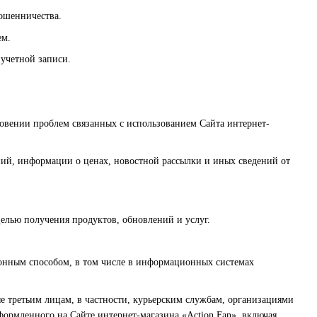
мошенничества.
ем.
 учетной записи.
овении проблем связанных с использованием Сайта интернет-
ний, информации о ценах, новостной рассылки и иных сведений от
целью получения продуктов, обновлений и услуг.
конным способом, в том числе в информационных системах
ые третьим лицам, в частности, курьерским службам, организациями
формленного на Сайте интернет-магазина «Action Fan», включая