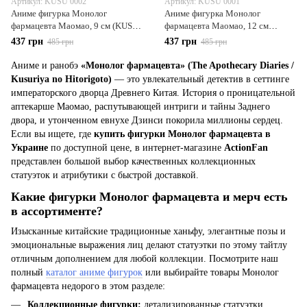
Артикул: KUSU 0002
Артикул: KUSU 0001
Аниме фигурка Монолог
Аниме фигурка Монолог
фармацевта Маомао, 9 см (KUSU
фармацевта Маомао, 12 см
0002)
(KUSU 0001)
437 грн
437 грн
485 грн
485 грн
Аниме и ранобэ
«Монолог фармацевта» (The Apothecary Diaries /
Kusuriya no Hitorigoto)
— это увлекательный детектив в сеттинге
императорского дворца Древнего Китая. История о проницательной
аптекарше Маомао, распутывающей интриги и тайны Заднего
двора, и утонченном евнухе Дзинси покорила миллионы сердец.
Если вы ищете, где
купить фигурки Монолог фармацевта в
Украине
по доступной цене, в интернет-магазине
ActionFan
представлен большой выбор качественных коллекционных
статуэток и атрибутики с быстрой доставкой.
Какие фигурки Монолог фармацевта и мерч есть
в ассортименте?
Изысканные китайские традиционные ханьфу, элегантные позы и
эмоциональные выражения лиц делают статуэтки по этому тайтлу
отличным дополнением для любой коллекции. Посмотрите наш
полный
каталог аниме фигурок
или выбирайте товары Монолог
фармацевта недорого в этом разделе:
Коллекционные фигурки:
детализированные статуэтки