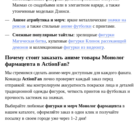
Маомао со снадобьями или в элегантном наряде, а также
утонченные модельки Дзинси.
Аниме атрибутика и мерч:
яркие металлические
значки на
рюкзак
а также стильные
аниме футболки
с принтами.
Смежные популярные тайтлы:
зрелищные
фигурки
Магическая битва
, культовые
фигурки Клинок рассекающий
демонов
и коллекционные
фигурки из видеоигр
.
Почему стоит заказать аниме товары Монолог
фармацевта в ActionFan?
Мы стремимся сделать аниме-мерч доступным для каждого фаната.
Команда
ActionFan
лично проверяет каждый заказ перед
отправкой: мы контролируем аккуратность покраски лица и деталей
традиционной одежды фигурок, четкость принтов на футболках и
прочность застежек на значках.
Выбирайте любимые
фигурки и мерч Монолог фармацевта
в
нашем каталоге, оформляйте заказ в один клик и получайте
посылку в своем городе уже через 1–2 дня!