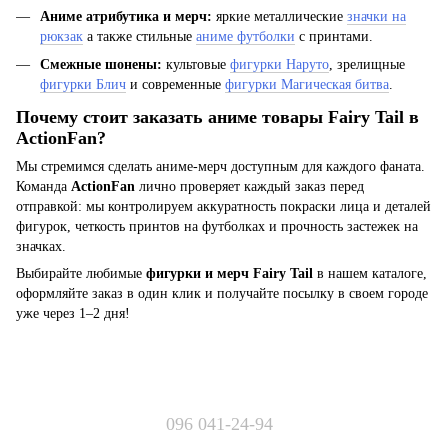
Аниме атрибутика и мерч:
яркие металлические
значки на
рюкзак
а также стильные
аниме футболки
с принтами.
Смежные шонены:
культовые
фигурки Наруто
, зрелищные
фигурки Блич
и современные
фигурки Магическая битва
.
Почему стоит заказать аниме товары Fairy Tail в
ActionFan?
Мы стремимся сделать аниме-мерч доступным для каждого фаната.
Команда
ActionFan
лично проверяет каждый заказ перед
отправкой: мы контролируем аккуратность покраски лица и деталей
фигурок, четкость принтов на футболках и прочность застежек на
значках.
Выбирайте любимые
фигурки и мерч Fairy Tail
в нашем каталоге,
оформляйте заказ в один клик и получайте посылку в своем городе
уже через 1–2 дня!
096 041-24-94