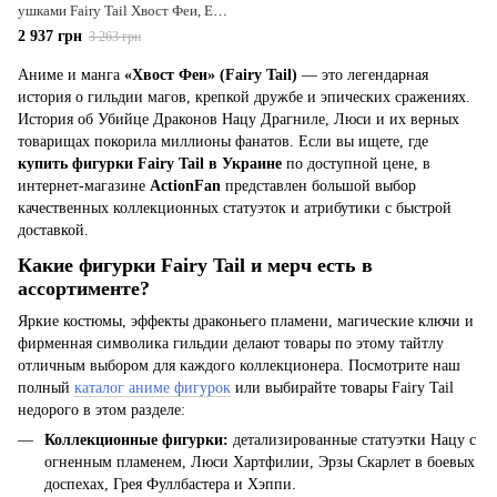
ушками Fairy Tail Хвост Феи, Erza
Scarlet Эрза Скарлет, 47 см (FAT
2 937 грн
3 263 грн
0001)
Аниме и манга
«Хвост Феи» (Fairy Tail)
— это легендарная
история о гильдии магов, крепкой дружбе и эпических сражениях.
История об Убийце Драконов Нацу Драгниле, Люси и их верных
товарищах покорила миллионы фанатов. Если вы ищете, где
купить фигурки Fairy Tail в Украине
по доступной цене, в
интернет-магазине
ActionFan
представлен большой выбор
качественных коллекционных статуэток и атрибутики с быстрой
доставкой.
Какие фигурки Fairy Tail и мерч есть в
ассортименте?
Яркие костюмы, эффекты драконьего пламени, магические ключи и
фирменная символика гильдии делают товары по этому тайтлу
отличным выбором для каждого коллекционера. Посмотрите наш
полный
каталог аниме фигурок
или выбирайте товары Fairy Tail
недорого в этом разделе:
Коллекционные фигурки:
детализированные статуэтки Нацу с
огненным пламенем, Люси Хартфилии, Эрзы Скарлет в боевых
доспехах, Грея Фуллбастера и Хэппи.