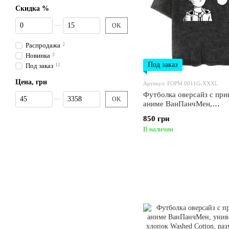
Скидка %
От Скидка %
До Скидка %
OK
Распродажа
2
Новинка
2
Под заказ
Под заказ
11
Цена, грн
Артикул: FOPM 0011G-XXXL
Футболка оверсайз с при
От Цена, грн
До Цена, грн
OK
аниме ВанПанчМен,
универсальная, хлопок W
850 грн
Cotton, размер XXXL (
В наличии
0011G-XXXL)