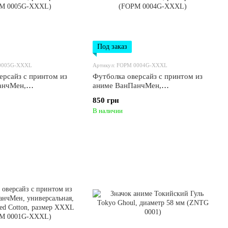
Под заказ
 0005G-XXXL
Артикул: FOPM 0004G-XXXL
ерсайз с принтом из
Футболка оверсайз с принтом из
анчМен,
аниме ВанПанчМен,
ая, хлопок Washed
универсальная, хлопок Washed
850 грн
змер XXXL (FOPM
Cotton, размер XXXL (FOPM
В наличии
L)
0004G-XXXL)