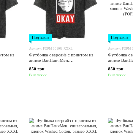
Под заказ
Под заказ
Артикул: FOPM 0010G-XXXL
Артикул: FOPM
нтом из
Футболка оверсайз с принтом из
Футболка ов
аниме ВанПанчМен,
аниме ВанП
ashed
универсальная, хлопок Washed
универсальн
850 грн
850 грн
FOPM
Cotton, размер XXXL (FOPM
Cotton, ра
В наличии
В наличии
0010G-XXXL)
0009G-XXX