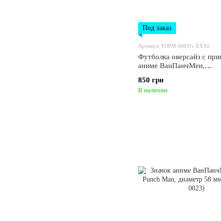
Под заказ
Артикул: FOPM 0003G-XXXL
Футболка оверсайз с при
аниме ВанПанчМен,
универсальная, хлопок W
850 грн
Cotton, размер XXXL (
В наличии
0003G-XXXL)