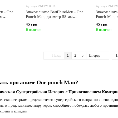
Артикул: ZNOPM 0018
Артикул: ZNOPM
н - One
Значок аниме ВанПанчМен - One
Значок аним
мм
Punch Man, диаметр 58 мм
Punch Man, 
(ZNOPM 0018)
(ZNOPM 001
45 грн
45 грн
В наличии
В наличии
Назад
1
2
3
Вперед
П
нать про аниме One punch Man?
ическая Супергеройская История с Прикосновением Комеди
, ставшее ярким представителем супергеройского жанра, но с неожид
ы и представившее миру героя, способного побеждать любого противник
кшена и комедии.