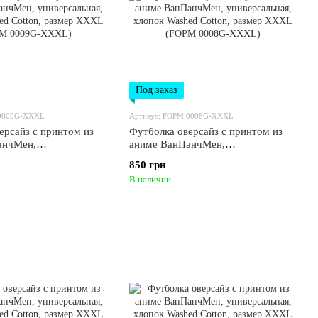
Под заказ
 0009G-XXXL
Артикул: FOPM 0008G-XXXL
ерсайз с принтом из
Футболка оверсайз с принтом из
анчМен,
аниме ВанПанчМен,
ая, хлопок Washed
универсальная, хлопок Washed
850 грн
змер XXXL (FOPM
Cotton, размер XXXL (FOPM
В наличии
L)
0008G-XXXL)