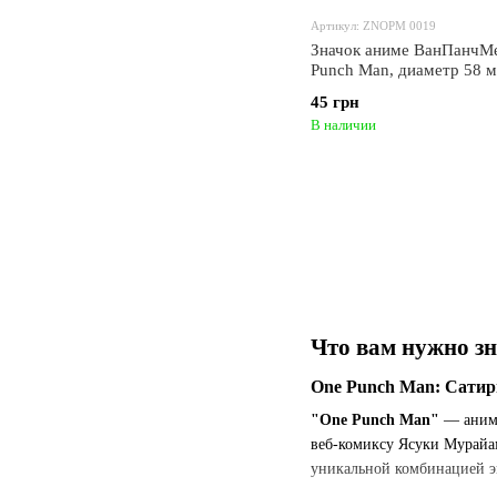
Артикул: ZNOPM 0019
Значок аниме ВанПанчМе
Punch Man, диаметр 58 
(ZNOPM 0019)
45 грн
В наличии
Что вам нужно з
One Punch Man: Сатир
"One Punch Man"
— аниме
веб-комиксу Ясуки Мурайам
уникальной комбинацией э