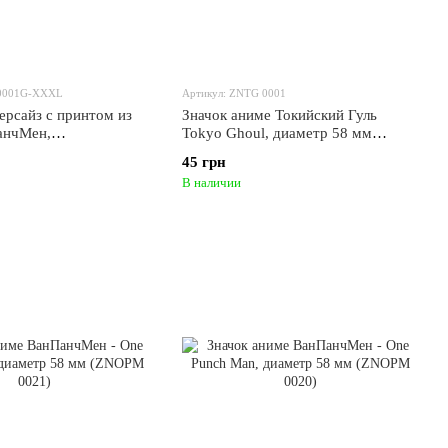
 0001G-XXXL
Артикул: ZNTG 0001
ерсайз с принтом из
Значок аниме Токийский Гуль
анчМен,
Tokyo Ghoul, диаметр 58 мм
ая, хлопок Washed
(ZNTG 0001)
45 грн
змер XXXL (FOPM
В наличии
L)