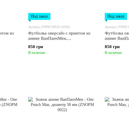
Под заказ
Под заказ
Артикул: FOPM 0002G-XXXL
Артикул: FOPM
нтом из
Футболка оверсайз с принтом из
Футболка ов
аниме ВанПанчМен,
аниме ВанП
ashed
универсальная, хлопок Washed
универсальн
850 грн
850 грн
FOPM
Cotton, размер XXXL (FOPM
Cotton, ра
В наличии
В наличии
0002G-XXXL)
0001G-XXX