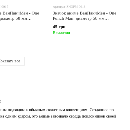
 0017
Артикул: ZNOPM 0016
е ВанПанчМен - One
Значок аниме ВанПанчМен - One
диаметр 58 мм
Punch Man, диаметр 58 мм
7)
(ZNOPM 0016)
45 грн
В наличии
оказать все
и
анным подходом к обычным сюжетным конвенциям. Созданное по
а одним ударом, это аниме завоевало сердца поклонников своей