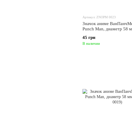
Артикул: ZNOPM 0023
Значок аниме ВанПанчМе
Punch Man, диаметр 58 
(ZNOPM 0023)
45 грн
В наличии