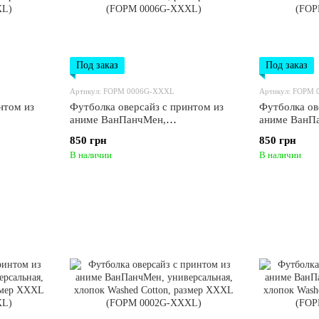
Под заказ
Под заказ
Артикул: FOPM 0006G-XXXL
Артикул: FOPM
нтом из
Футболка оверсайз с принтом из
Футболка ов
аниме ВанПанчМен,
аниме ВанП
ashed
универсальная, хлопок Washed
универсальн
850 грн
850 грн
FOPM
Cotton, размер XXXL (FOPM
Cotton, ра
В наличии
В наличии
0006G-XXXL)
0005G-XXX