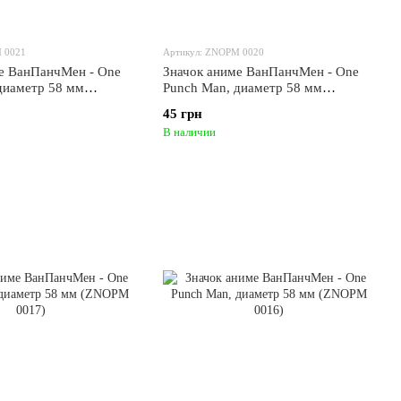
 0021
Артикул: ZNOPM 0020
е ВанПанчМен - One
Значок аниме ВанПанчМен - One
диаметр 58 мм
Punch Man, диаметр 58 мм
1)
(ZNOPM 0020)
45 грн
В наличии