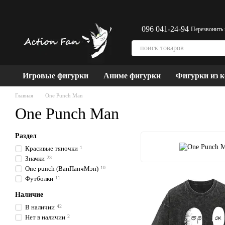
Перейти к основному контенту
096 041-24-94
Перезвонить
Игровые фигурки
Аниме фигурки
Фигурки из 
Главная
One Punch Man
One Punch Man
Раздел
Красивые тяночки
1
Значки
23
One punch (ВанПанчМэн)
10
Футболки
11
Наличие
В наличии
42
Нет в наличии
2