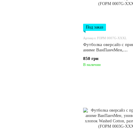
Под заказ
Артикул: FOPM 0007G-XXXL
Футболка оверсайз с при
аниме ВанПанчМен,
универсальная, хлопок W
850 грн
Cotton, размер XXXL (
В наличии
0007G-XXXL)