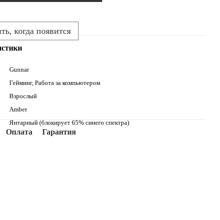
ь, когда появится
истики
Gunnar
Гейминг, Работа за компьютером
Взрослый
Amber
Янтарный (блокирует 65% синего спектра)
Оплата
Гарантия