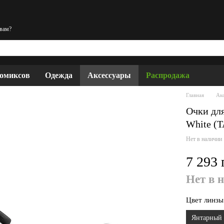
 вам?
комиксов
Одежда
Аксессуары
Распродажа
Главная
Ак
Очки для
White (
Нет в наличии
7 293 
Нет в 
Цвет линзы
Янтарный 