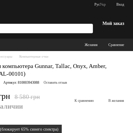
Рус
Укр
Вход
Мой заказ
Желания
Сравнение
сессуары
Компьютерные очки
 компьютера Gunnar, Tallac, Onyx, Amber,
TAL-00101)
Артикул: 810003943088
Оставить отзыв
грн
8 580 грн
К сравнению
В желания
наличии
(блокирует 65% синего спектра)