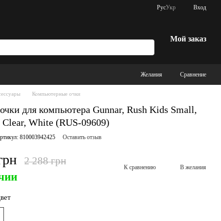
Рус
Укр
Вход
Мой заказ
Желания
Сравнение
сессуары
Компьютерные очки
очки для компьютера Gunnar, Rush Kids Small,
 Clear, White (RUS-09609)
ртикул: 810003942425
Оставить отзыв
грн
2 288 грн
К сравнению
В желания
чии
вет