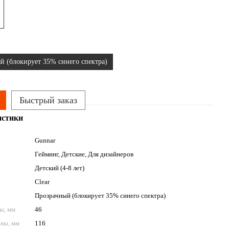
й (блокирует 35% синего спектра)
Быстрый заказ
истики
Gunnar
Гейминг, Детские, Для дизайнеров
Детский (4-8 лет)
Clear
Прозрачный (блокирует 35% синего спектра)
ы, мм
46
вы, мм
116