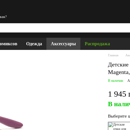
 вам?
комиксов
Одежда
Аксессуары
Распродажа
Главная
Ак
Детские 
Magenta,
В наличии
А
1 945 
В нали
Выберите ц