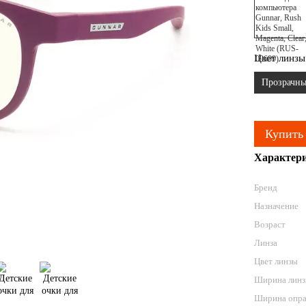
Цвет линзы
Прозрачны
Купить
Характер
Бренд
Назначение
Возраст
Линза
Цвет линзы
Ширина линз
Ширина опра