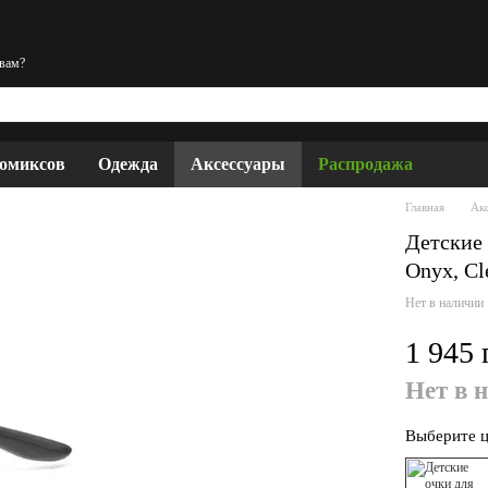
 вам?
комиксов
Одежда
Аксессуары
Распродажа
Главная
Ак
Детские 
Onyx, Cl
Нет в наличии
1 945 
Нет в 
Выберите ц