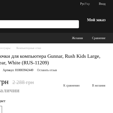
Рус
Укр
Вход
Мой заказ
Желания
Сравнение
сессуары
Компьютерные очки
очки для компьютера Gunnar, Rush Kids Large,
ear, White (RUS-11209)
Артикул: 810003942449
Оставить отзыв
грн
2 288 грн
К сравнению
В желания
наличии
вет