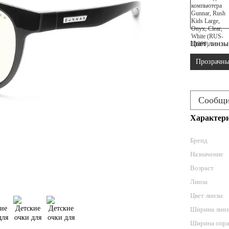
Цвет линзы
Прозрачны
Сообщит
Характер
Бренд
Назначение
Возраст
Линза
Цвет линзы
Ширина линз
Ширина опра