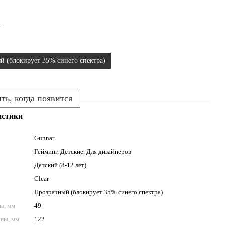
й (блокирует 35% синего спектра)
ь, когда появится
истики
Gunnar
Гейминг, Детские, Для дизайнеров
Детский (8-12 лет)
Clear
Прозрачный (блокирует 35% синего спектра)
ы, мм
49
вы, мм
122