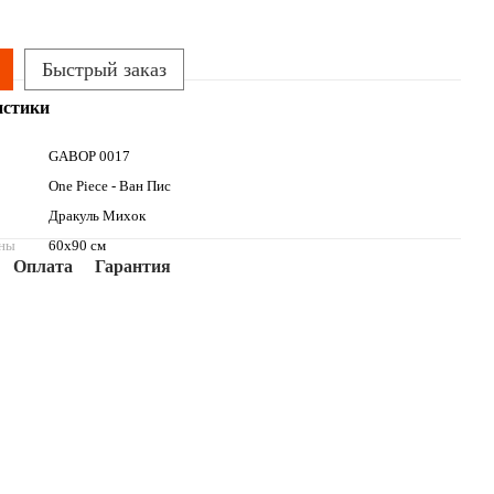
Быстрый заказ
истики
GABOP 0017
One Piece - Ван Пис
Дракуль Михок
ины
60х90 см
Оплата
Гарантия