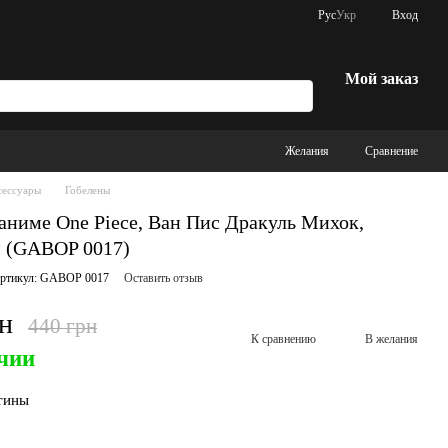
Рус
Укр
Вход
Мой заказ
Желания
Сравнение
сессуары
Гобелены
аниме One Piece, Ван Пис Дракуль Михок,
м (GABOP 0017)
ртикул: GABOP 0017
Оставить отзыв
рн
440 грн
К сравнению
В желания
чии
тины