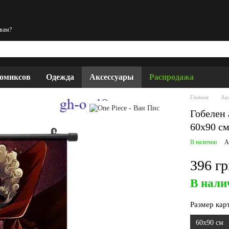
 вам?
комиксов
Одежда
Аксессуары
Распродажа
Главная
Ак
Гобелен 
60х90 с
В наличии
А
396 г
В нали
Размер кар
60х90 см