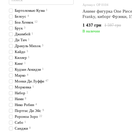
Артикул: OP 0104
Бартоломью Кума
1
Аниме фигурка One Piec
Белоус
4
Franky, киборг Фрэнки, 1
0104)
Боа Хенкок
12
1 437 грн
1 597 грн
Брук
3
В наличии
Джимбей
1
Ди Тич
1
Дракуль Михок
3
Кайдо
3
Киллер
1
Кинг
1
Кудзан Аокидзи
1
Марко
4
Монки Ди Луффи
47
Морковка
1
Набор
2
Нами
8
Нико Робин
4
Портгас Ди Эйс
9
Ророноа Зоро
22
Сабо
1
Санджи
8