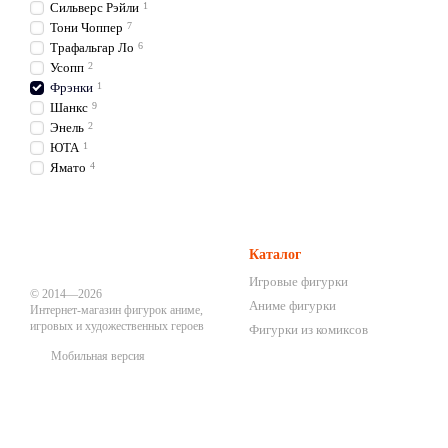
Сильверс Рэйли
1
Тони Чоппер
7
Трафальгар Ло
6
Усопп
2
Фрэнки
1
Шанкс
9
Энель
2
ЮТА
1
Ямато
4
Каталог
Игровые фигурки
© 2014—2026
Аниме фигурки
Интернет-магазин фигурок аниме,
игровых и художественных героев
Фигурки из комиксов
Мобильная версия