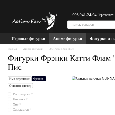
Перейти к основному контенту
096 041-24-94
Перезвонить
Игровые фигурки
Аниме фигурки
Фигурки из 
Главная
Аниме фигурки
One Piece (Ван Пис)
Фигурки Фрэнки Катти Флам "
Пис
Имя персонажа:
Фрэнки
Очистить фильтр
Распродажа
0
Новинка
0
Хит
0
Ожидается
0