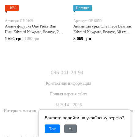
−10%
Новинка
Артикул: OP 0109
Артикул: OP 0050
Аниме фигурка One Piece Ван
Аниме фигурка One Piece Ван пис
Пис, Edward Newgate, Белоус, 20
Edward Newgate, Белоус, 30 см
см (OP 0109)
(OP 0050)
1 694 грн
3 069 грн
1 882 грн
096 041-24-94
Контактная информация
Полная версия сайта
© 2014—2026
Интернет-магазин фигурок аниме, игровых и художественных героев
Бажаєте перейти на українську версію?
Рус
Укр
Так
Ні