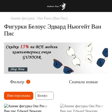
Аниме фигурки
One Piece (Ван Пис)
Фигурки Белоус Эдвард Ньюгейт Ван
Пис
Фильтр
Сначала новые
1
Имя персонажа
Белоус