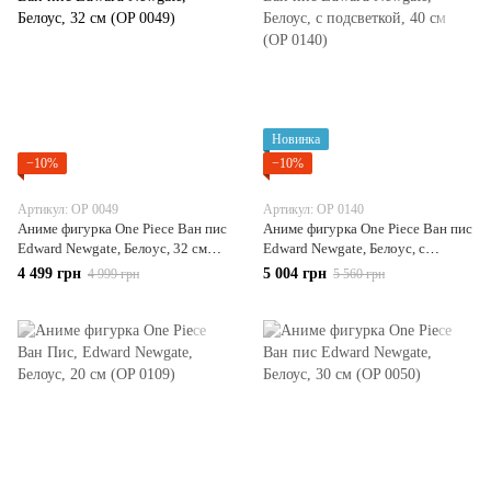
Новинка
−10%
−10%
Артикул: OP 0049
Артикул: OP 0140
Аниме фигурка One Piece Ван пис
Аниме фигурка One Piece Ван пис
Edward Newgate, Белоус, 32 см
Edward Newgate, Белоус, с
(OP 0049)
подсветкой, 40 см (OP 0140)
4 499 грн
5 004 грн
4 999 грн
5 560 грн