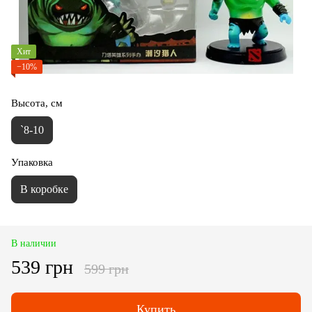
Хит
−10%
Высота, см
`8-10
Упаковка
В коробке
В наличии
539 грн
599 грн
Купить