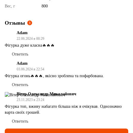
Вес, г
800
Отзывы
3
Adam
22.06.2024 в 00:29
Фігурка дуже класна🔥🔥🔥
Ответить
Adam
03.06.2024 в 22:54
Фігурка огонь🔥🔥🔥, якісно зроблена та пофарбована.
Ответить
Вітер Олександр Миколайович
23.11.2023 в 23:24
Фігурка топ, вживу набагато більша ніж я очікував. Однозначно
варта своїх грошей.
Ответить