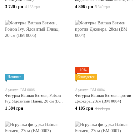
подсветкой, 44см (BM 0007)
3 720 грн
4 806 грн
4 133 грн
5 340 грн
−10%
Новинка
Ожидается
Артикул: BM 0006
Артикул: BM 0004
Фигурка Batman Бэтмен, Poison
Фигурка Batman Бэтмен против
Ivy, Ядовитый Плющ, 20 см (BM
Джокера, 28см (BM 0004)
0006)
1 584 грн
4 105 грн
4 561 грн