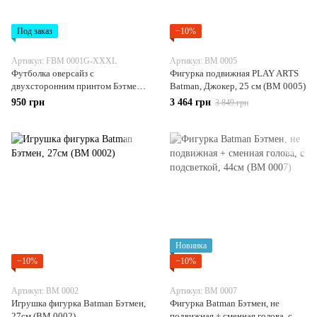
Под заказ
−10%
Артикул: FBM 0001G-XXXL
Артикул: BM 0005
Футболка оверсайз с
Фигурка подвижная PLAY ARTS
двухсторонним принтом Бэтмен,
Batman, Джокер, 25 см (BM 0005)
универсальная, хлопок Washed
950 грн
3 464 грн
3 849 грн
Cotton, размер XXXL (FBM
0001G-XXXL)
Новинка
−10%
−10%
Артикул: BM 0002
Артикул: BM 0007
Игрушка фигурка Batman Бэтмен,
Фигурка Batman Бэтмен, не
27см (BM 0002)
подвижная + сменная голова, с