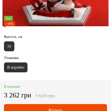
Хит
−10%
Высота, см
16
Упаковка
В коробке
В наличии
3 262 грн
3 624 грн
Купить