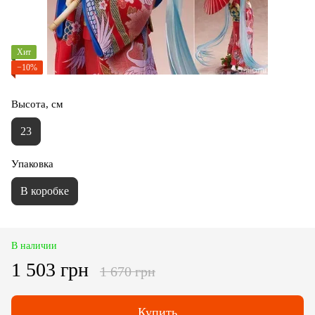
Хит
−10%
Высота, см
23
Упаковка
В коробке
В наличии
1 503 грн
1 670 грн
Купить