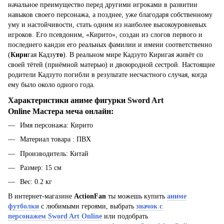
начальное преимущество перед другими игроками в развитии
навыков своего персонажа, а позднее, уже благодаря собственному
уму и настойчивости, стать одним из наиболее высокоуровневых
игроков. Его псевдоним, «Кирито», создан из слогов первого и
последнего кандзи его реальных фамилии и имени соответственно
(
Кири
гая Кадзу
то
). В реальном мире Кадзуто Киригая живёт со
своей тётей (приёмной матерью) и двоюродной сестрой. Настоящие
родители Кадзуто погибли в результате несчастного случая, когда
ему было около одного года.
Характеристики а
ниме фигурки Sword Art
Online Мастера меча онлайн:
Имя персонажа: Кирито
Материал товара : ПВХ
Производитель: Китай
Размер: 15 см
Вес: 0.2 кг
В интернет-магазине
ActionFan
ты можешь купить
аниме
футболки
с любимыми героями, выбрать
значок с
персонажем Sword Art Online
или подобрать